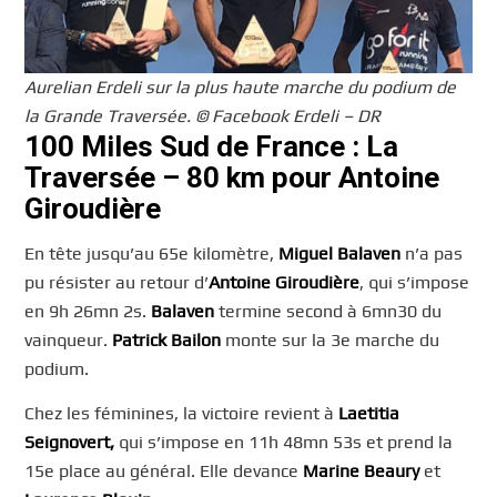
Aurelian Erdeli sur la plus haute marche du podium de
la Grande Traversée. © Facebook Erdeli – DR
100 Miles Sud de France : La
Traversée – 80 km pour Antoine
Giroudière
En tête jusqu’au 65e kilomètre,
Miguel Balaven
n’a pas
pu résister au retour d’
Antoine Giroudière
, qui s’impose
en 9h 26mn 2s.
Balaven
termine second à 6mn30 du
vainqueur.
Patrick Bailon
monte sur la 3e marche du
podium.
Chez les féminines, la victoire revient à
Laetitia
Seignovert,
qui s’impose en 11h 48mn 53s et prend la
15e place au général. Elle devance
Marine Beaury
et