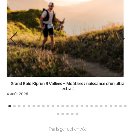
e
Grand Raid Kiprun 3 Vallées – Moûtiers : naissance d’un ultra
t
extra !
3
4 août 2026
Partager cet entrée