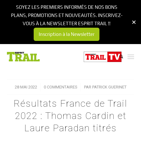
SOYEZ LES PREMIERS INFORMÉS DE NOS BONS
PLANS, PROMOTIONS ET NOUVEAUTÉS. INSCRIVEZ-
VOUS À LA NEWSLETTER ESPRIT TRAIL !!
Inscription à la Newsletter
28 MAI 2022
/
0 COMMENTAIRES
/
PAR
PATRICK GUERINET
Résultats France de Trail
2022 : Thomas Cardin et
Laure Paradan titrés