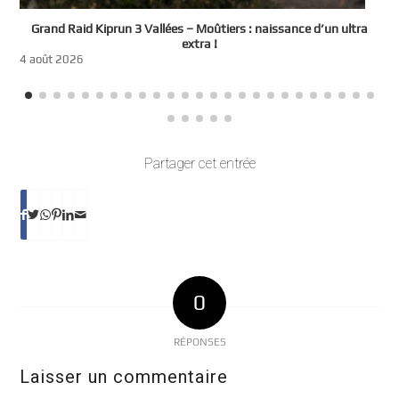
e
Grand Raid Kiprun 3 Vallées – Moûtiers : naissance d’un ultra
t
extra !
3
4 août 2026
Partager cet entrée
0
RÉPONSES
Laisser un commentaire