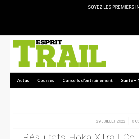
SOYEZ LES PREMIERS I
Actus
Courses
Conseils d’entraînement
Santé – 
29 JUILLET 2022
/
0 C
Résultats Hoka XTrail Cou