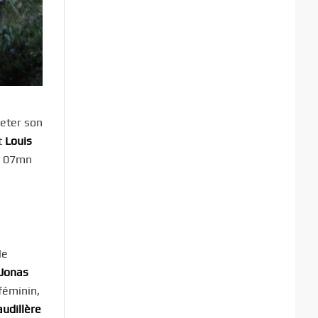
jeter son
t
Louis
h 07mn
le
Jonas
féminin,
udillère