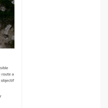
sible
e route a
 objectif
r