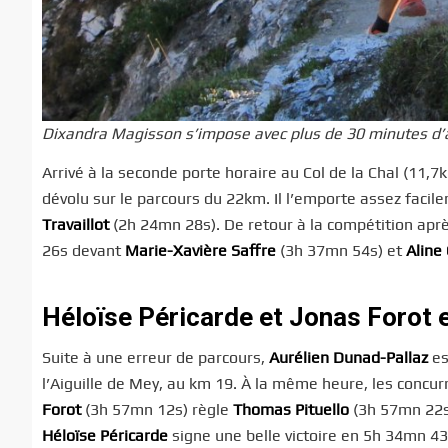
Dixandra Magisson s’impose avec plus de 30 minutes d’
Arrivé à la seconde porte horaire au Col de la Chal (11,7
dévolu sur le parcours du 22km. Il l’emporte assez fac
Travaillot
(2h 24mn 28s). De retour à la compétition apr
26s devant
Marie-Xavière Saffre
(3h 37mn 54s) et
Aline
Héloïse Péricarde et Jonas Forot 
Suite à une erreur de parcours,
Aurélien Dunad-Pallaz
es
l’Aiguille de Mey, au km 19. À la même heure, les concurr
Forot
(3h 57mn 12s) règle
Thomas Pituello
(3h 57mn 22s
Héloïse Péricarde
signe une belle victoire en 5h 34mn 4