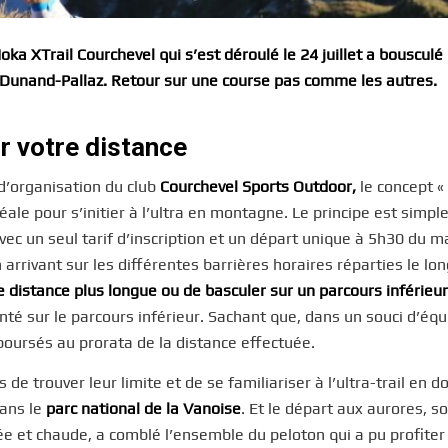
oka XTrail Courchevel qui s’est déroulé le 24 juillet a bousculé 
n Dunand-Pallaz. Retour sur une course pas comme les autres.
ir votre distance
 d’organisation du club
Courchevel Sports Outdoor,
le concept «
ale pour s’initier à l’ultra en montagne. Le principe est simple
avec un seul tarif d’inscription et un départ unique à 5h30 du ma
en arrivant sur les différentes barrières horaires réparties le lo
ne distance plus longue ou de basculer sur un parcours inférieur
enté sur le parcours inférieur. Sachant que, dans un souci d’équ
mboursés au prorata de la distance effectuée.
de trouver leur limite et de se familiariser à l’ultra-trail en d
dans le
parc national de la Vanoise
. Et le départ aux aurores, s
llée et chaude, a comblé l’ensemble du peloton qui a pu profiter