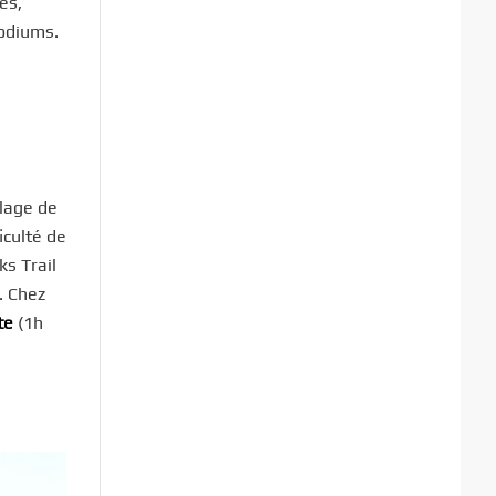
es,
podiums.
llage de
iculté de
s Trail
. Chez
te
(1h