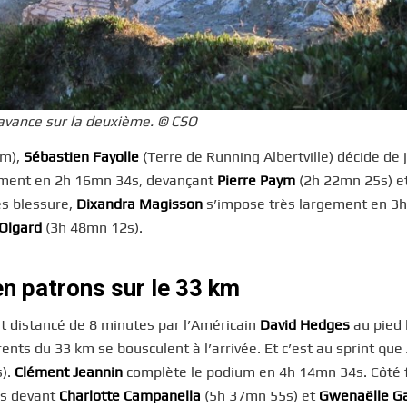
avance sur la deuxième. © CSO
km),
Sébastien Fayolle
(Terre de Running Albertville) décide de 
ilement en 2h 16mn 34s, devançant
Pierre Paym
(2h 22mn 25s) e
ès blessure,
Dixandra Magisson
s’impose très largement en 3
 Olgard
(3h 48mn 12s).
en patrons sur le 33 km
t distancé de 8 minutes par l’Américain
David Hedges
au pied 
ents du 33 km se bousculent à l’arrivée. Et c’est au sprint que
).
Clément Jeannin
complète le podium en 4h 14mn 34s. Côté 
3s devant
Charlotte Campanella
(5h 37mn 55s) et
Gwenaëlle Ga