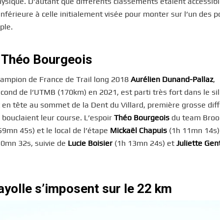
hysique. D’autant que différents classements étaient accessibl
nférieure à celle initialement visée pour monter sur l’un des 
ple.
t Théo Bourgeois
champion de France de Trail long 2018
Aurélien Dunand-Pallaz
,
ond de l’UTMB (170km) en 2021, est parti très fort dans le si
t en tête au sommet de la Dent du Villard, première grosse diff
bouclaient leur course. L’espoir
Théo Bourgeois
du team Brook
59mn 45s) et le local de l’étape
Mickaël Chapuis
(1h 11mn 14s)
10mn 32s, suivie de
Lucie Boisier
(1h 13mn 24s) et
Juliette Gen
yolle s’imposent sur le 22 km