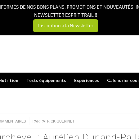
NFORMÉS DE NOS BONS PLANS, PROMOTIONS ET NOUVEAUTÉS. I
NEWSLETTER ESPRIT TRAIL !!
Inscription à la Newsletter
Nutrition
Tests équipements
Expériences
Calendrier cou
OMMENTAIRES
/
PAR
PATRICK GUERINET
rchevel : Aurélien Dunand-Pall