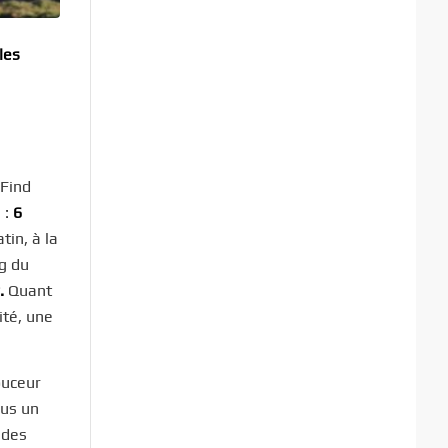
les
 Find
 :
6
tin, à la
ng du
.
Quant
ité, une
ouceur
ous un
 des