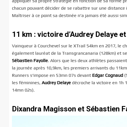
appliquer sa propre stratégie en fonction de sa forme p
chacun pouvant décider de se rabattre sur une distance i
Maîtriser à ce point sa destinée n’a jamais été aussi sim
11 km : victoire d’Audrey Delaye e
Vainqueur à Courchevel sur le XTrail 54km en 2017, le 
également lauréat de la Transgrancanaria (128km) et sec
Sébastien Fayolle
. Alors que les deux athlètes passaien
la journée après 10,9km, les premiers arrivants du 11km 
Runners s’impose en 53mn 07s devant
Edgar Cognaud
(
les féminines,
Audrey Delaye
décroche la victoire en 1h 
14mn 02s).
Dixandra Magisson et Sébastien Fa