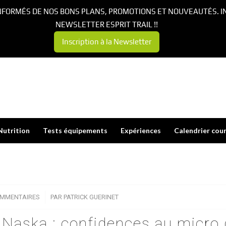
NFORMÉS DE NOS BONS PLANS, PROMOTIONS ET NOUVEAUTÉS. I
NEWSLETTER ESPRIT TRAIL !!
Inscription à la Newsletter
Nutrition
Tests équipements
Expériences
Calendrier cou
OMMENTAIRES
/
PAR
PATRICK GUERINET
 Naska : confidences au micro