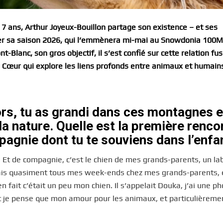
 7 ans, Arthur Joyeux-Bouillon partage son existence – et ses
r sa saison 2026, qui l’emmènera mi-mai au Snowdonia 100M, 
Blanc, son gros objectif, il s’est confié sur cette relation fus
 Cœur qui explore les liens profonds entre animaux et humain
cors, tu as grandi dans ces montagnes e
la nature. Quelle est la première renco
agnie dont tu te souviens dans l’enf
. Et de compagnie, c’est le chien de mes grands-parents, un la
assais quasiment tous mes week-ends chez mes grands-parents, 
n fait c’était un peu mon chien. Il s’appelait Douka, j’ai une p
 Et je pense que mon amour pour les animaux, et particulièreme