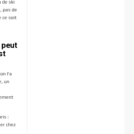
 de ski
e, pas de
e ce soit
 peut
st
on l’a
e, un
ilement
ris :
ner chez