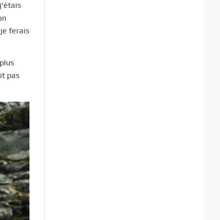
j’étais
on
je ferais
 plus
it pas