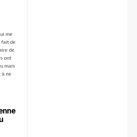
hui me
fait de
aire de
ls ont
évu mais
t à ne
ienne
u