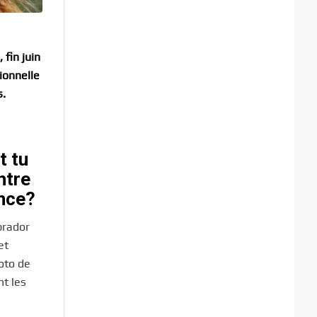
fin juin
ionnelle
s.
t tu
ntre
ance?
brador
et
hoto de
nt les