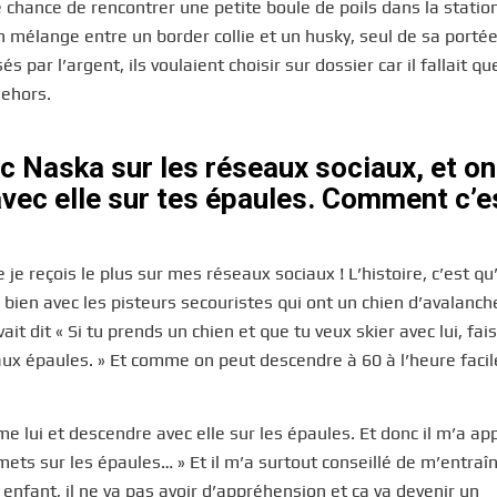
e chance de rencontrer une petite boule de poils dans la station
Un mélange entre un border collie et un husky, seul de sa porté
 par l’argent, ils voulaient choisir sur dossier car il fallait qu
dehors.
c Naska sur les réseaux sociaux, et on
avec elle sur tes épaules. Comment c’e
 je reçois le plus sur mes réseaux sociaux ! L’histoire, c’est qu’
 bien avec les pisteurs secouristes qui ont un chien d’avalanch
it dit « Si tu prends un chien et que tu veux skier avec lui, fais
 aux épaules. » Et comme on peut descendre à 60 à l’heure fac
me lui et descendre avec elle sur les épaules. Et donc il m’a app
mets sur les épaules… » Et il m’a surtout conseillé de m’entraî
nfant, il ne va pas avoir d’appréhension et ça va devenir un