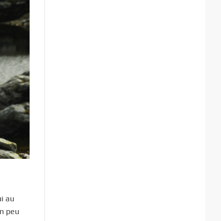
ui au
un peu