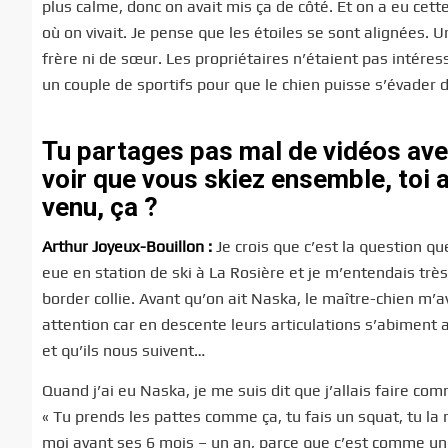
plus calme, donc on avait mis ça de côté. Et on a eu cett
où on vivait. Je pense que les étoiles se sont alignées. 
frère ni de sœur. Les propriétaires n’étaient pas intéressés
un couple de sportifs pour que le chien puisse s’évader 
Tu partages pas mal de vidéos ave
voir que vous skiez ensemble, toi 
venu, ça ?
Arthur Joyeux-Bouillon :
Je crois que c’est la question que
eue en station de ski à La Rosière et je m’entendais très
border collie. Avant qu’on ait Naska, le maître-chien m’ava
attention car en descente leurs articulations s’abiment
et qu’ils nous suivent…
Quand j’ai eu Naska, je me suis dit que j’allais faire com
« Tu prends les pattes comme ça, tu fais un squat, tu la 
moi avant ses 6 mois – un an, parce que c’est comme un e