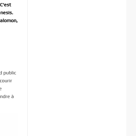
 C’est
nesis.
Salomon,
d public
courir
e
ondre à