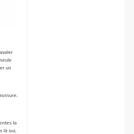
 avaler
 seule
ger un
haussure.
entes la
 là oui,