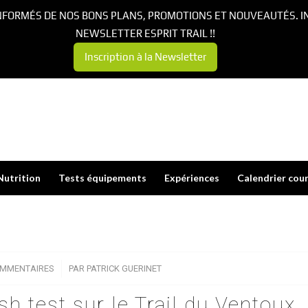
NFORMÉS DE NOS BONS PLANS, PROMOTIONS ET NOUVEAUTÉS. I
NEWSLETTER ESPRIT TRAIL !!
Inscription à la Newsletter
Nutrition
Tests équipements
Expériences
Calendrier cou
OMMENTAIRES
/
PAR
PATRICK GUERINET
h test sur le Trail du Ventoux