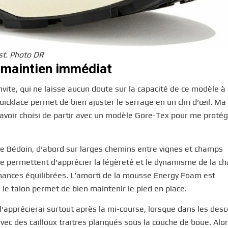
est. Photo DR
 maintien immédiat
invite, qui ne laisse aucun doute sur la capacité de ce modèle à
icklace permet de bien ajuster le serrage en un clin d’œil. Ma
as avoir choisi de partir avec un modèle Gore-Tex pour me proté
de Bédoin, d’abord sur larges chemins entre vignes et champs
me permettent d’apprécier la légèreté et le dynamisme de la c
rmances équilibrées. L’amorti de la mousse Energy Foam est
 le talon permet de bien maintenir le pied en place.
 l’apprécierai surtout après la mi-course, lorsque dans les desc
ec des cailloux traitres planqués sous la couche de boue. Alors