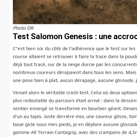
Photo DR
Test Salomon Genesis : une accro
C”est bien sûr du côté de l’adhérence que le test sur les
course allaient se retrouver à faire la trace dans la pou
déjà tout tracé, sur de la neige durcie par les concurre
nombreux coureurs dérapaient dans tous les sens. Mais d
une pose bien à plat, aucun dérapage, aucune glissade, 
Venait alors le véritable crash test. Celui où deux option
plus redoutable du parcours était arrivé : dans la descent
sentier enneigé se transforme en bourbier géant. Devant 
d’un au tapis. Juste derrière moi, une coureur glisse, t
boue gicle sous mes pieds, je en déplore aucune glissad
gomme All Terrain Contagrip, avec des crampons de 4,5m