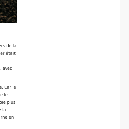
ers de la
er était
, avec
e. Car le
e le
oie plus
 la
erne en