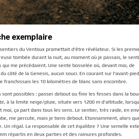
che exemplaire
 sentiers du Ventoux promettait d’être révélateur. Si les premi
dreuse tombée durant la nuit, au moment où je passais, le senti
nts qui me précédaient. Une sente bosselée où, devant moi, de
u côté de la Genesis, aucun souci. En courant sur l’avant-pied
je franchissais les 10 kilomètres de blanc sans encombre.
s sont possibles : passer debout ou finir les fesses dans la bou
e, à la limite neige/pluie, située vers 1200 m d’altitude, lorsqu
moi, ça part dans tous les sens. Le sentier, très raide, en env
ombe, me percute, mais je tiens debout. Etonnamment, alors que
e. Un régal. La responsable de cet équilibre ? Une semelle ext
m répartis en deux parties et des rainures profondes.