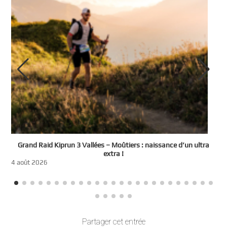
e
Grand Raid Kiprun 3 Vallées – Moûtiers : naissance d’un ultra
t
extra !
3
4 août 2026
Partager cet entrée