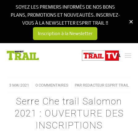
SOYEZ LES PREMIERS INFORMÉS DE NOS BONS
PLANS, PROMOTIONS ET NOUVEAUTÉS. INSCRIVEZ-
VOUS À LA NEWSLETTER ESPRIT TRAIL !!
Inscription à la Newsletter
3 MAI 2021
/
0 COMMENTAIRES
/
PAR
REDACTEUR ESPRIT TRAIL
Serre Che trail Salomon
2021 : OUVERTURE DES
INSCRIPTIONS