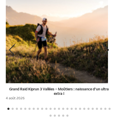
e
Grand Raid Kiprun 3 Vallées – Moûtiers : naissance d’un ultra
t
extra !
3
4 août 2026