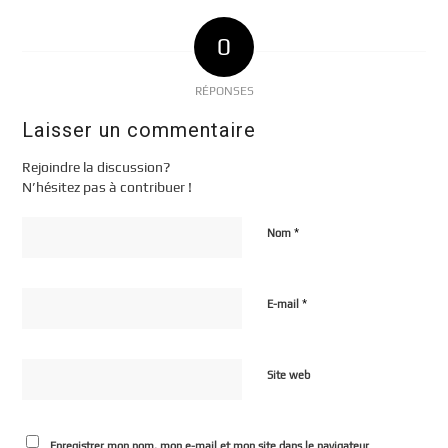
0
RÉPONSES
Laisser un commentaire
Rejoindre la discussion?
N’hésitez pas à contribuer !
*
Nom
*
E-mail
Site web
Enregistrer mon nom, mon e-mail et mon site dans le navigateur