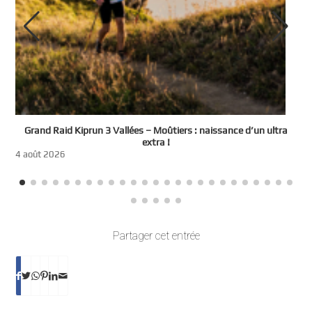
e
Grand Raid Kiprun 3 Vallées – Moûtiers : naissance d’un ultra
t
extra !
3
4 août 2026
Partager cet entrée