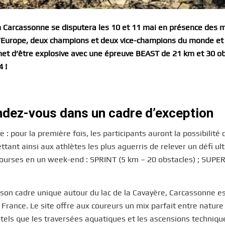
an Carcassonne se disputera les 10 et 11 mai en présence des
d’Europe, deux champions et deux vice-champions du monde et
t d’être explosive avec une épreuve BEAST de 21 km et 30 ob
 !
ndez-vous dans un cadre d’exception
 pour la première fois, les participants auront la possibilité 
nt ainsi aux athlètes les plus aguerris de relever un défi ult
 courses en un week-end : SPRINT (5 km – 20 obstacles) ; SUPE
t son cadre unique autour du lac de la Cavayère, Carcassonne e
France. Le site offre aux coureurs un mix parfait entre nature 
s tels que les traversées aquatiques et les ascensions techniqu