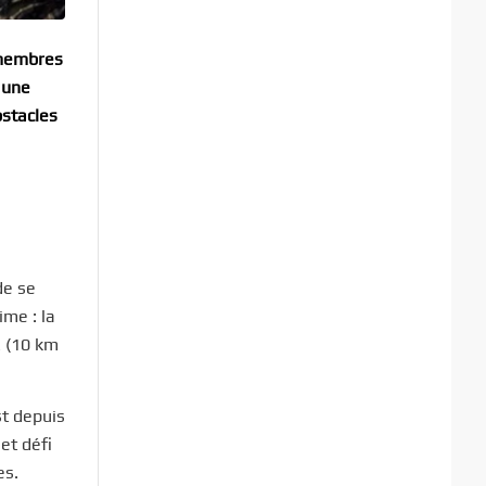
 membres
 une
stacles
de se
ime : la
R (10 km
st depuis
et défi
es.