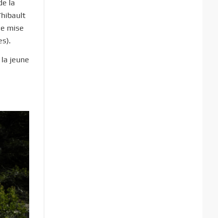
de la
Thibault
ne mise
es).
 la jeune