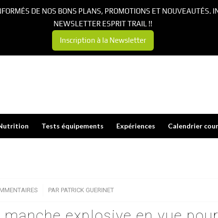
NFORMÉS DE NOS BONS PLANS, PROMOTIONS ET NOUVEAUTÉS. I
NEWSLETTER ESPRIT TRAIL !!
Inscription à la Newsletter
Nutrition
Tests équipements
Expériences
Calendrier cou
OMMENTAIRES
/
PAR
PATRICK GUERINET
 manche explosive en vue pour