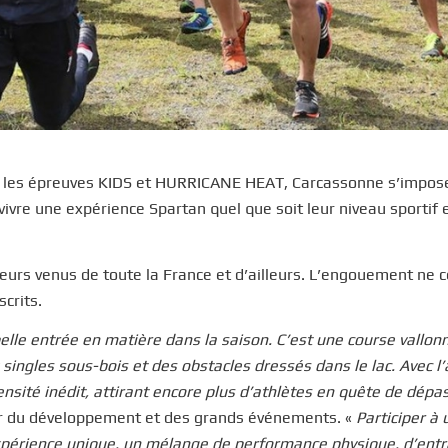
er les épreuves KIDS et HURRICANE HEAT, Carcassonne s’impos
vre une expérience Spartan quel que soit leur niveau sportif e
eurs venus de toute la France et d’ailleurs. L’engouement ne 
crits.
lle entrée en matière dans la saison. C’est une course vallon
x singles sous-bois et des obstacles dressés dans le lac. Avec l’
ensité inédit, attirant encore plus d’athlètes en quête de dép
cteur du développement et des grands événements. «
Participer à 
expérience unique, un mélange de performance physique, d’entr