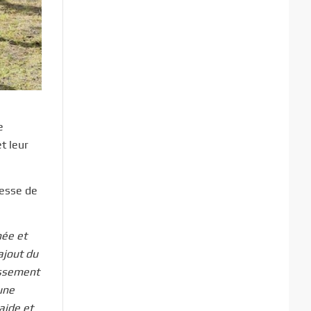
e
t leur
cesse de
née et
ajout du
assement
une
aide et