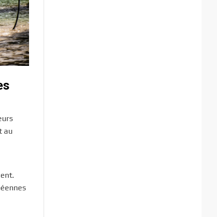
es
eurs
t au
ment.
opéennes