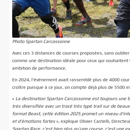
Photo Spartan Carcassonne
Avec ces 3 distances de courses proposées, sans oubli
comme une destination idéale pour ceux qui souhaitent vi
ambition de performance.
En 2024, l’événement avait rassemblé plus de 4000 cour
croître puisque à ce jour, on compte déjà plus de 5500 ins
«
La destination Spartan Carcassonne est toujours une be
très diversifiée avec un tracé très typé trail sur de beau
format Beast, cette édition 2025 promet un niveau d’int
et d’émotions fortes
», explique Olivier Castelli, Dire
Spartan Race, c’est bien plus qu’une course, c’est une 