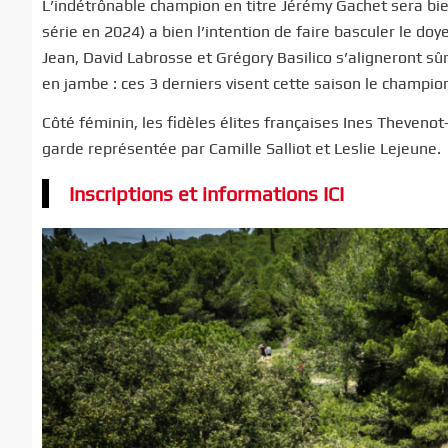
L’indétrônable champion en titre Jérémy Gachet sera bie
série en 2024) a bien l’intention de faire basculer le d
Jean, David Labrosse et Grégory Basilico s’aligneront sû
en jambe : ces 3 derniers visent cette saison le champio
Côté féminin, les fidèles élites françaises Ines Theven
garde représentée par Camille Salliot et Leslie Lejeune.
Inscriptions et informations ICI