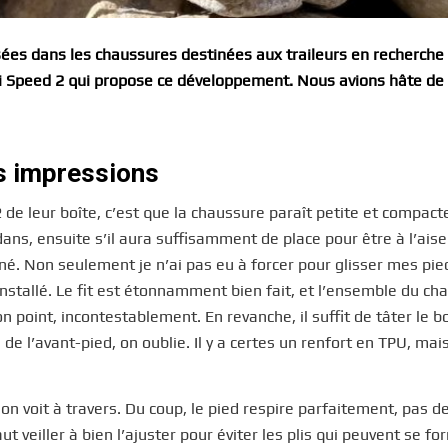
sées dans les chaussures destinées aux traileurs en recherche
uji Speed 2 qui propose ce développement. Nous avions hâte de 
es impressions
de leur boîte, c’est que la chaussure paraît petite et compact
ns, ensuite s’il aura suffisamment de place pour être à l’aise
né. Non seulement je n’ai pas eu à forcer pour glisser mes pie
installé. Le fit est étonnamment bien fait, et l’ensemble du ch
n point, incontestablement. En revanche, il suffit de tâter le b
 l’avant-pied, on oublie. Il y a certes un renfort en TPU, mais
 on voit à travers. Du coup, le pied respire parfaitement, pas d
ut veiller à bien l’ajuster pour éviter les plis qui peuvent se f