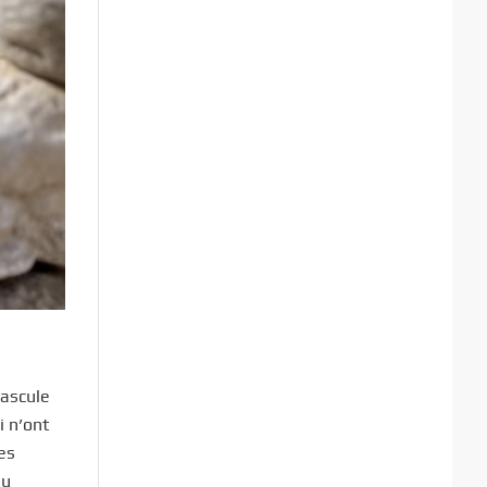
bascule
i n’ont
es
au