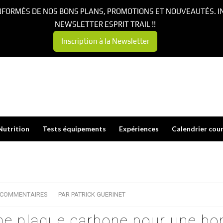
NFORMÉS DE NOS BONS PLANS, PROMOTIONS ET NOUVEAUTÉS. I
NEWSLETTER ESPRIT TRAIL !!
Inscription à la Newsletter
Nutrition
Tests équipements
Expériences
Calendrier cou
 COMMENTAIRES
/
PAR
PATRICK GUERINET
une plaque carbone pour une b