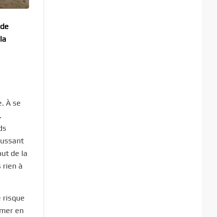
 de
la
e. À se
.
ds
aussant
out de la
 rien à
e risque
ormer en