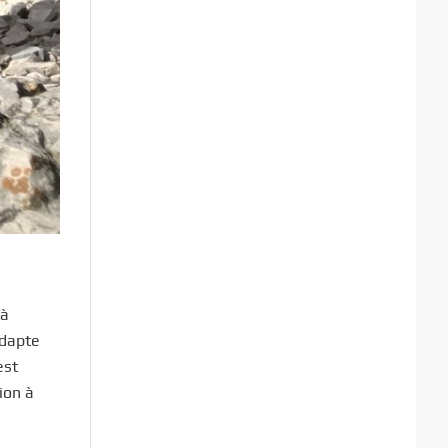
 à
adapte
est
ion à