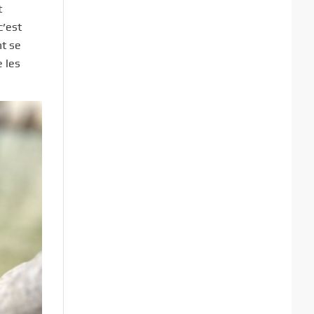
t
c’est
nt se
e les