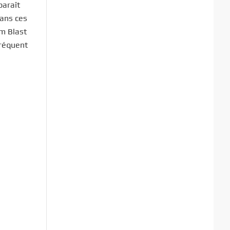
paraît
Dans ces
am Blast
fréquent