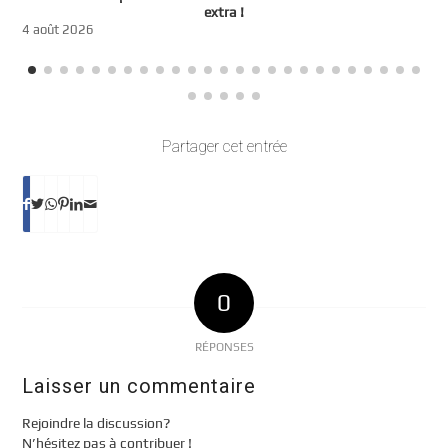
t
extra !
3
4 août 2026
Partager cet entrée
0
RÉPONSES
Laisser un commentaire
Rejoindre la discussion?
N’hésitez pas à contribuer !