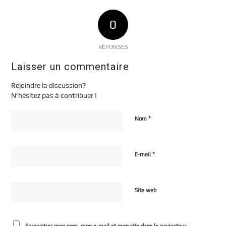
0
RÉPONSES
Laisser un commentaire
Rejoindre la discussion?
N’hésitez pas à contribuer !
*
Nom
*
E-mail
Site web
Enregistrer mon nom, mon e-mail et mon site dans le navigateur