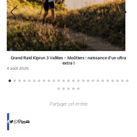
e
Grand Raid Kiprun 3 Vallées – Moûtiers : naissance d’un ultra
t
extra !
3
4 août 2026
Partager cet entrée