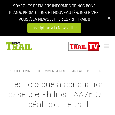
SOYEZ LES PREMIERS INFORMÉS DE NOS BONS
PLANS, PROMOTIONS ET NOUVEAUTÉS. INSCRIVEZ-
VOUS À LA NEWSLETTER ESPRIT TRAIL !!
Inscription à la Newsletter
1 JUILLET 2023
/
0 COMMENTAIRES
/
PAR
PATRICK GUERINET
Test casque à conduction
osseuse Philips TAA7607 :
idéal pour le trail