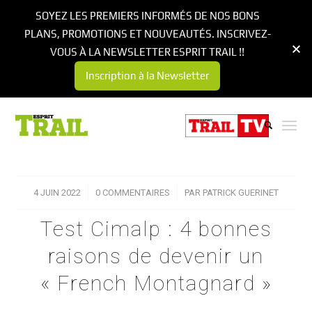
SOYEZ LES PREMIERS INFORMÉS DE NOS BONS
PLANS, PROMOTIONS ET NOUVEAUTÉS. INSCRIVEZ-
VOUS À LA NEWSLETTER ESPRIT TRAIL !!
Inscription à la Newsletter
4 JUIN 2022
/
0 COMMENTAIRES
/
PAR
PATRICK GUERINET
Test Cimalp : 4 bonnes
raisons de devenir un
« French Montagnard »