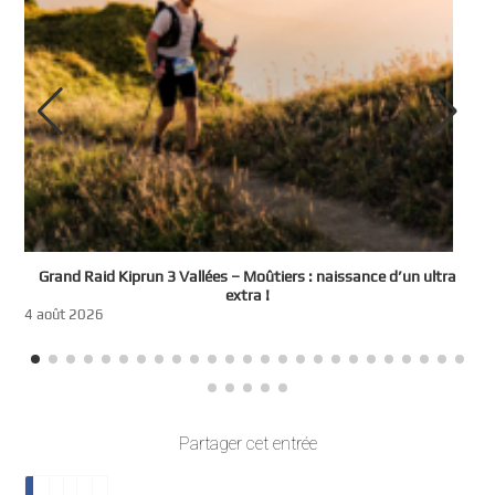
e
Grand Raid Kiprun 3 Vallées – Moûtiers : naissance d’un ultra
t
extra !
3
4 août 2026
Partager cet entrée