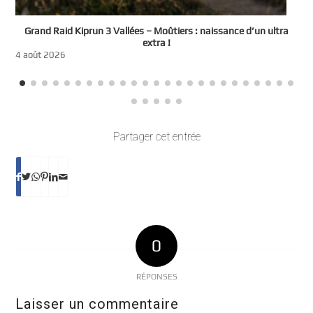
e
Grand Raid Kiprun 3 Vallées – Moûtiers : naissance d’un ultra
t
extra !
3
4 août 2026
Partager cet entrée
0
RÉPONSES
Laisser un commentaire