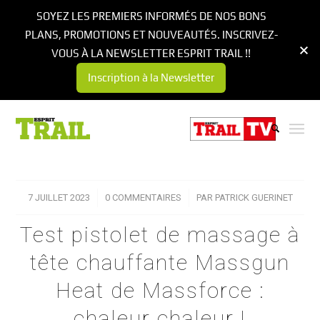
SOYEZ LES PREMIERS INFORMÉS DE NOS BONS
PLANS, PROMOTIONS ET NOUVEAUTÉS. INSCRIVEZ-
VOUS À LA NEWSLETTER ESPRIT TRAIL !!
Inscription à la Newsletter
7 JUILLET 2023
/
0 COMMENTAIRES
/
PAR
PATRICK GUERINET
Test pistolet de massage à
tête chauffante Massgun
Heat de Massforce :
chaleur chaleur !