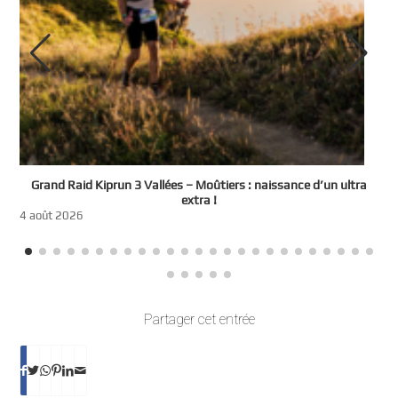
e
Grand Raid Kiprun 3 Vallées – Moûtiers : naissance d’un ultra
t
extra !
3
4 août 2026
Partager cet entrée