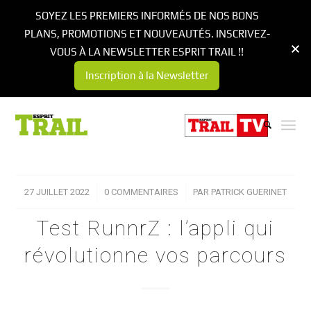
SOYEZ LES PREMIERS INFORMÉS DE NOS BONS
PLANS, PROMOTIONS ET NOUVEAUTÉS. INSCRIVEZ-
VOUS À LA NEWSLETTER ESPRIT TRAIL !!
Inscription à la Newsletter
27 JUILLET 2022
/
0 COMMENTAIRES
/
PAR
PATRICK GUERINET
Test RunnrZ : l’appli qui
révolutionne vos parcours