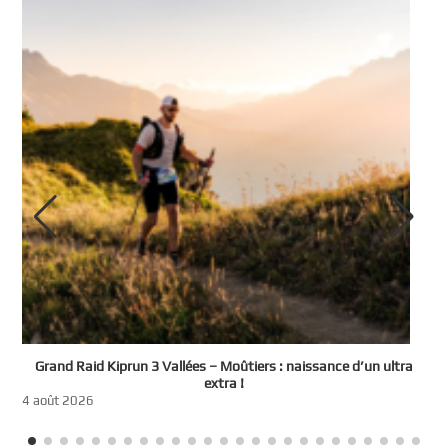
e
Grand Raid Kiprun 3 Vallées – Moûtiers : naissance d’un ultra
t
extra !
3
4 août 2026