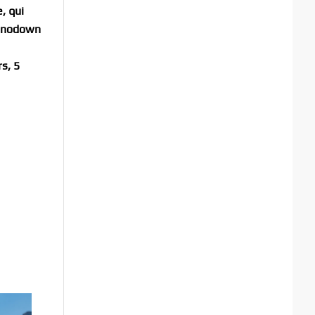
, qui
e Snodown
s, 5