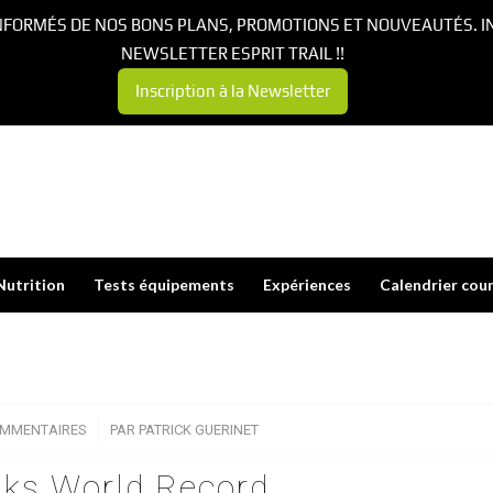
NFORMÉS DE NOS BONS PLANS, PROMOTIONS ET NOUVEAUTÉS. I
NEWSLETTER ESPRIT TRAIL !!
Inscription à la Newsletter
Nutrition
Tests équipements
Expériences
Calendrier cou
OMMENTAIRES
/
PAR
PATRICK GUERINET
aks World Record