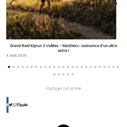
e
Grand Raid Kiprun 3 Vallées – Moûtiers : naissance d’un ultra
t
extra !
3
4 août 2026
Partager cet entrée