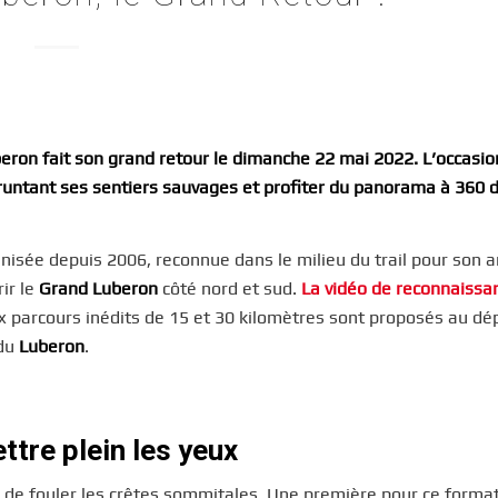
eron fait son grand retour le dimanche 22 mai 2022. L’occasio
runtant ses sentiers sauvages et profiter du panorama à 360 
nisée depuis 2006, reconnue dans le milieu du trail pour son 
ir le
Grand Luberon
côté nord et sud.
La vidéo de reconnaissa
ux parcours inédits de 15 et 30 kilomètres sont proposés au dé
 du
Luberon
.
ttre plein les yeux
 de fouler les crêtes sommitales. Une première pour ce format