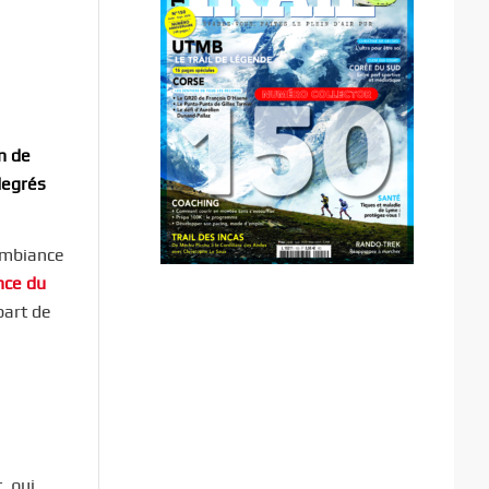
n de
degrés
ambiance
nce du
part de
, qui