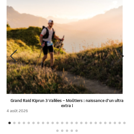
e
Grand Raid Kiprun 3 Vallées – Moûtiers : naissance d’un ultra
t
extra !
3
4 août 2026