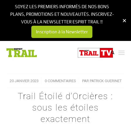
SOYEZ LES PREMIERS INFORMÉS DE NOS BONS
PLANS, PROMOTIONS ET NOUVEAUTÉS. INSCRIVEZ-
VOUS À LA NEWSLETTER ESPRIT TRAIL !!
Inscription à la Newsletter
20 JANVIER 2023
/
0 COMMENTAIRES
/
PAR
PATRICK GUERINET
Trail Étoilé d’Orcières :
sous les étoiles
exactement