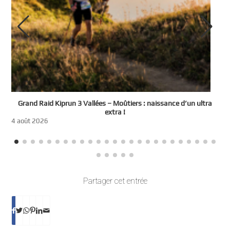
e
Grand Raid Kiprun 3 Vallées – Moûtiers : naissance d’un ultra
t
extra !
3
4 août 2026
Partager cet entrée