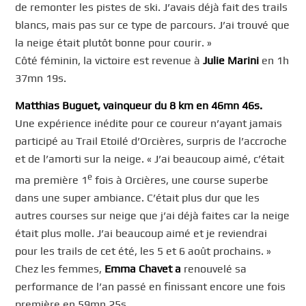
de remonter les pistes de ski. J’avais déjà fait des trails
blancs, mais pas sur ce type de parcours. J’ai trouvé que
la neige était plutôt bonne pour courir. »
Côté féminin, la victoire est revenue à
Julie Marini
en 1h
37mn 19s.
Matthias Buguet, vainqueur du 8 km en 46mn 46s.
Une expérience inédite pour ce coureur n’ayant jamais
participé au Trail Etoilé d’Orcières, surpris de l’accroche
et de l’amorti sur la neige. « J’ai beaucoup aimé, c’était
e
ma première 1
fois à Orcières, une course superbe
dans une super ambiance. C’était plus dur que les
autres courses sur neige que j’ai déjà faites car la neige
était plus molle. J’ai beaucoup aimé et je reviendrai
pour les trails de cet été, les 5 et 6 août prochains. »
Chez les femmes,
Emma Chavet a
renouvelé sa
performance de l’an passé en finissant encore une fois
première en 59mn 25s.