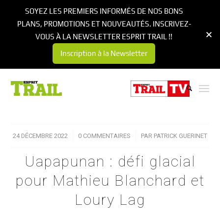
SOYEZ LES PREMIERS INFORMÉS DE NOS BONS
PLANS, PROMOTIONS ET NOUVEAUTÉS. INSCRIVEZ-
VOUS À LA NEWSLETTER ESPRIT TRAIL !!
Inscription à la Newsletter
24 DÉCEMBRE 2022
/
0 COMMENTAIRES
/
PAR
PATRICK GUERINET
Uapapunan : défi glacial
pour Mathieu Blanchard et
Loury Lag