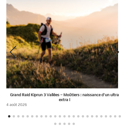
e
Grand Raid Kiprun 3 Vallées – Moûtiers : naissance d’un ultra
t
extra !
3
4 août 2026