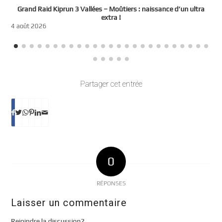
e
Grand Raid Kiprun 3 Vallées – Moûtiers : naissance d’un ultra
t
extra !
3
4 août 2026
Partager cet entrée
0
RÉPONSES
Laisser un commentaire
Rejoindre la discussion?