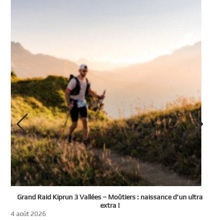
e
Grand Raid Kiprun 3 Vallées – Moûtiers : naissance d’un ultra
t
extra !
3
4 août 2026