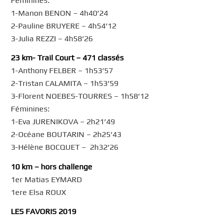
Féminines:
1-Manon BENON – 4h40’24
2-Pauline BRUYERE – 4h54’12
3-Julia REZZI – 4h58’26
23 km- Trail Court – 471 classés
1-Anthony FELBER – 1h53’57
2-Tristan CALAMITA – 1h53’59
3-Florent NOEBES-TOURRES – 1h58’12
Féminines:
1-Eva JURENIKOVA – 2h21’49
2-Océane BOUTARIN – 2h25’43
3-Hélène BOCQUET – 2h32’26
10 km – hors challenge
1er Matias EYMARD
1ere Elsa ROUX
LES FAVORIS 2019