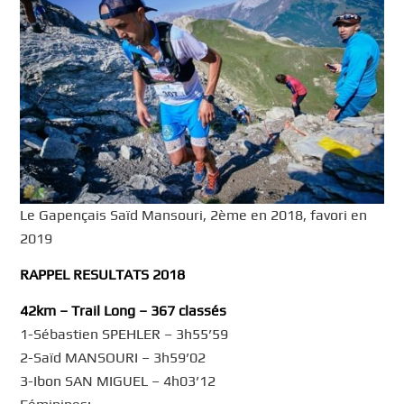
Le Gapençais Saïd Mansouri, 2ème en 2018, favori en
2019
RAPPEL RESULTATS 2018
42km – Trail Long – 367 classés
1-Sébastien SPEHLER – 3h55’59
2-Saïd MANSOURI – 3h59’02
3-Ibon SAN MIGUEL – 4h03’12