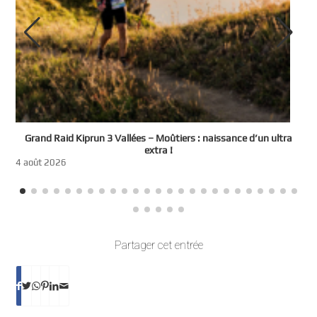
e
Grand Raid Kiprun 3 Vallées – Moûtiers : naissance d’un ultra
t
extra !
3
4 août 2026
Partager cet entrée