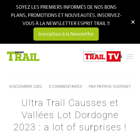
SOYEZ LES PREMIERS INFORMÉS DE NOS BONS
PLANS, PROMOTIONS ET NOUVEAUTÉS. INSCRIVEZ-
VOUS À LA NEWSLETTER ESPRIT TRAIL !!
Inscription à la Newsletter
8 DÉCEMBRE 2022
/
0 COMMENTAIRES
/
PAR
PATRICK GUERINET
Ultra Trail Causses et
Vallées Lot Dordogne
2023 : a lot of surprises !