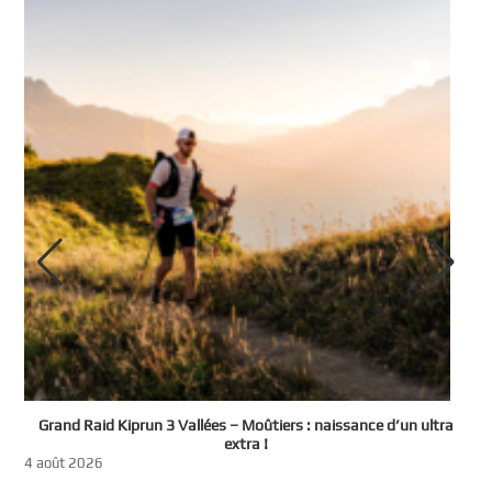
e
Grand Raid Kiprun 3 Vallées – Moûtiers : naissance d’un ultra
t
extra !
3
4 août 2026