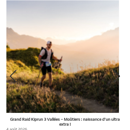
e
Grand Raid Kiprun 3 Vallées – Moûtiers : naissance d’un ultra
t
extra !
3
4 août 2026