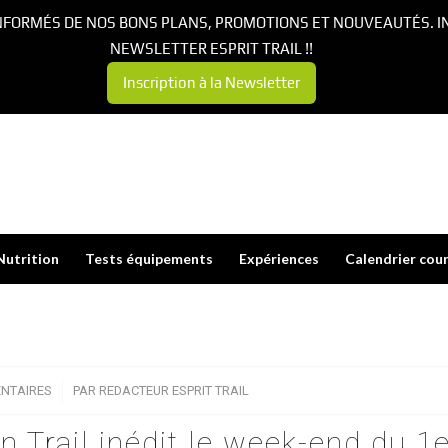
NFORMÉS DE NOS BONS PLANS, PROMOTIONS ET NOUVEAUTÉS. I
NEWSLETTER ESPRIT TRAIL !!
Inscription à la Newsletter
Nutrition
Tests équipements
Expériences
Calendrier cou
NTAIRES
/
PAR
REDACTEUR ESPRIT TRAIL
n Trail inédit le week-end du 1