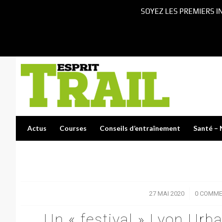
SOYEZ LES PREMIERS I
Actus
Courses
Conseils d’entraînement
Santé – 
27 MAI 2020
/
0 COMME
Un « festival » Lyon Urba