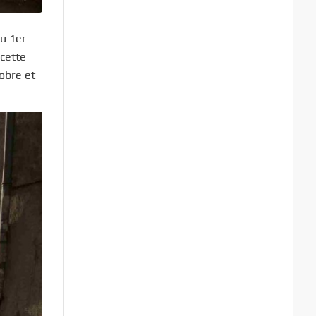
au 1er
 cette
obre et