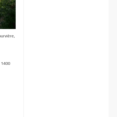
ourvière,
e 1400