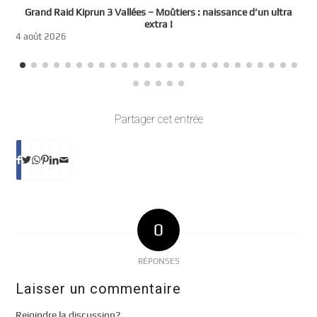
e
Grand Raid Kiprun 3 Vallées – Moûtiers : naissance d’un ultra
t
extra !
3
4 août 2026
Partager cet entrée
0
RÉPONSES
Laisser un commentaire
Rejoindre la discussion?