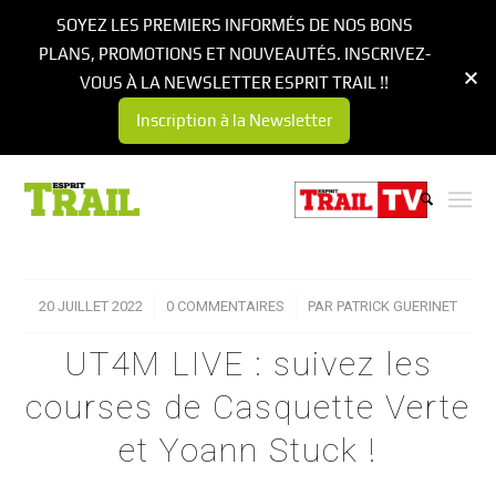
SOYEZ LES PREMIERS INFORMÉS DE NOS BONS
PLANS, PROMOTIONS ET NOUVEAUTÉS. INSCRIVEZ-
VOUS À LA NEWSLETTER ESPRIT TRAIL !!
Inscription à la Newsletter
20 JUILLET 2022
/
0 COMMENTAIRES
/
PAR
PATRICK GUERINET
UT4M LIVE : suivez les
courses de Casquette Verte
et Yoann Stuck !