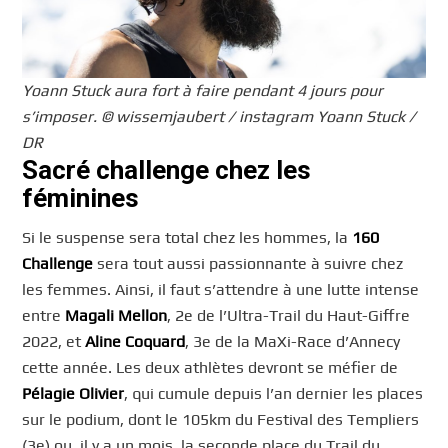
Yoann Stuck aura fort à faire pendant 4 jours pour
s’imposer. © wissemjaubert / instagram Yoann Stuck /
DR
Sacré challenge chez les
féminines
Si le suspense sera total chez les hommes, la
160
Challenge
sera tout aussi passionnante à suivre chez
les femmes. Ainsi, il faut s’attendre à une lutte intense
entre
Magali Mellon
, 2e de l’Ultra-Trail du Haut-Giffre
2022, et
Aline Coquard
, 3e de la MaXi-Race d’Annecy
cette année. Les deux athlètes devront se méfier de
Pélagie Olivier
, qui cumule depuis l’an dernier les places
sur le podium, dont le 105km du Festival des Templiers
(3e) ou, il y a un mois, la seconde place du Trail du