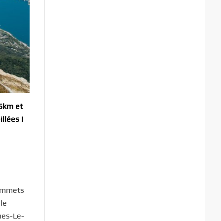
45km et
llées !
sommets
le
nes-Le-