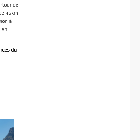
urtour de
e de 45km
sion à
e en
urces du