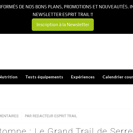
NFORMÉS DE NOS BONS PLANS, PROMOTIONS ET NOUVEAUTÉS. I
NEWSLETTER ESPRIT TRAIL !!
Inscription à la Newsletter
Nutrition
Tests équipements
Expériences
Calendrier cou
MENTAIRES
/
PAR
REDACTEUR ESPRIT TRAIL
utomne : Le Grand Trail de Serre