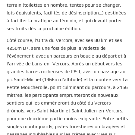
terrain (toilettes en nombre, tentes pour se changer,
lots équivalents, facilités de désinscription…) destinées
à faciliter la pratique au féminin, et qui devrait porter
ses fruits dès la prochaine édition.
Côté course, l’Ultra du Vercors, avec ses 80 km et ses
4250m D+, sera une fois de plus la vedette de
l’événement, avec un parcours en boucle au départ et à
l’arrivée de Lans-en- Vercors. Après un début vers les
grandes barres rocheuses de l’Est, avec un passage au
pic Saint-Michel (1966m d’altitude) et la montée vers La
Petite Moucherolle, point culminant du parcours, à 2156
mètres, les participants emprunteront de nouveaux
sentiers qui les emmèneront du côté du Vercors
drômois, vers Saint-Martin et Saint-Julien-en-Vercors,
pour une deuxième partie moins exigeante. Entre petits
singles montagnards, pistes forestières ombragées et
passages inoubliables sur les crêtes avec vues sur