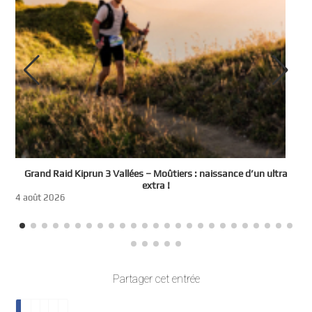
e
Grand Raid Kiprun 3 Vallées – Moûtiers : naissance d’un ultra
t
extra !
3
4 août 2026
Partager cet entrée