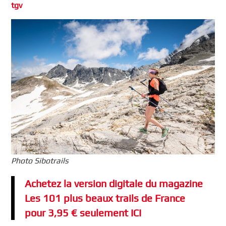
tgv
Photo Sibotrails
Achetez la version digitale du magazine
Les 101 plus beaux trails de France
pour 3,95 € seulement ICI