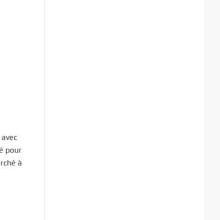
 avec
lé pour
arché à