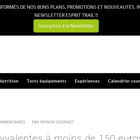
NFORMÉS DE NOS BONS PLANS, PROMOTIONS ET NOUVEAUTÉS. I
NEWSLETTER ESPRIT TRAIL !!
Inscription à la Newsletter
Nutrition
Tests équipements
Expériences
Calendrier cou
OMMENTAIRES
/
PAR
PATRICK GUERINET
lyvalentes à moins de 150 euro