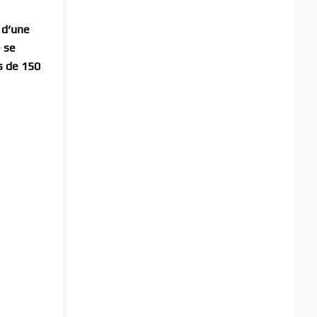
 d’une
e se
s de 150