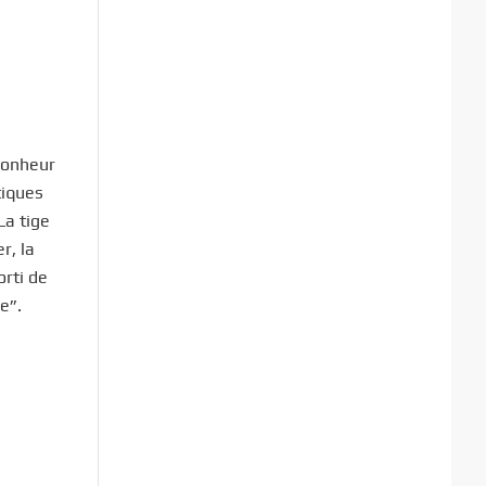
bonheur
tiques
La tige
r, la
orti de
e”.