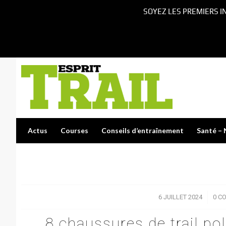
SOYEZ LES PREMIERS I
Actus
Courses
Conseils d’entraînement
Santé – 
6 JUILLET 2024
/
0 C
8 chaussures de trail po