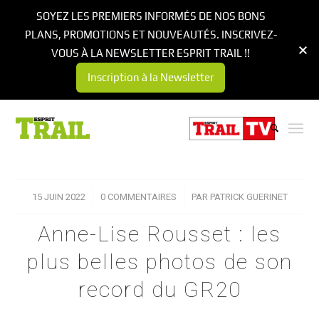
SOYEZ LES PREMIERS INFORMÉS DE NOS BONS
PLANS, PROMOTIONS ET NOUVEAUTÉS. INSCRIVEZ-
VOUS À LA NEWSLETTER ESPRIT TRAIL !!
Inscription à la Newsletter
15 JUIN 2022
/
0 COMMENTAIRES
/
PAR
PATRICK GUERINET
Anne-Lise Rousset : les
plus belles photos de son
record du GR20