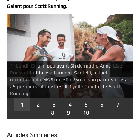
Galant pour Scott Running.
1- Lundi 13 juin, peu avant 6h du matin. Anne-Lise
Précédent
Suivant
Rousset fait face à Lambert Santelli, actuel
recordman du GR20 en 30h 25mn, son pacer sur les
25 premiers kilomètres. © Cyrille Quintard / Scott
Running
1
2
3
4
5
6
7
8
9
10
Articles Similaires: