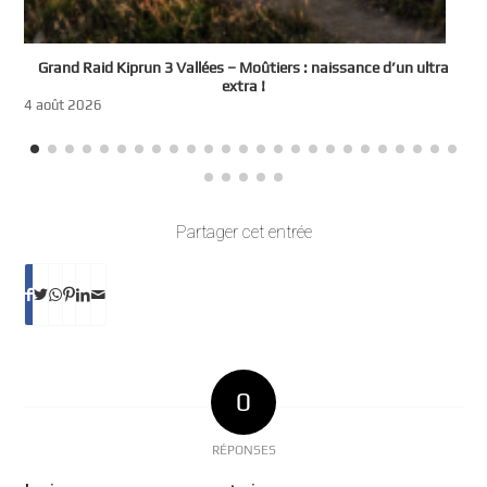
e
Grand Raid Kiprun 3 Vallées – Moûtiers : naissance d’un ultra
t
extra !
3
4 août 2026
Partager cet entrée
0
RÉPONSES