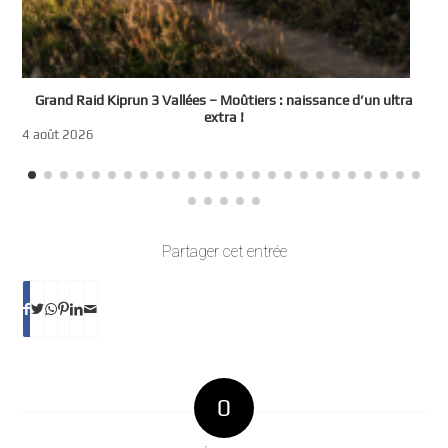
e
Grand Raid Kiprun 3 Vallées – Moûtiers : naissance d’un ultra
t
extra !
3
4 août 2026
Partager cet entrée
0