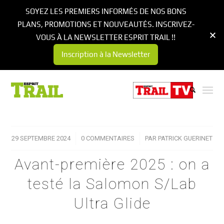
SOYEZ LES PREMIERS INFORMÉS DE NOS BONS
PLANS, PROMOTIONS ET NOUVEAUTÉS. INSCRIVEZ-
VOUS À LA NEWSLETTER ESPRIT TRAIL !!
Inscription à la Newsletter
29 SEPTEMBRE 2024
/
0 COMMENTAIRES
/
PAR
PATRICK GUERINET
Avant-première 2025 : on a
testé la Salomon S/Lab
Ultra Glide