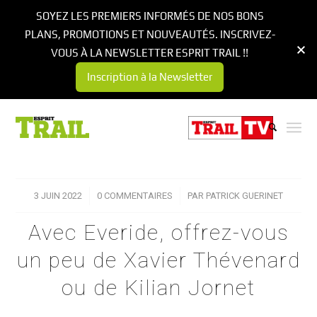
SOYEZ LES PREMIERS INFORMÉS DE NOS BONS
PLANS, PROMOTIONS ET NOUVEAUTÉS. INSCRIVEZ-
VOUS À LA NEWSLETTER ESPRIT TRAIL !!
Inscription à la Newsletter
3 JUIN 2022
/
0 COMMENTAIRES
/
PAR
PATRICK GUERINET
Avec Everide, offrez-vous
un peu de Xavier Thévenard
ou de Kilian Jornet