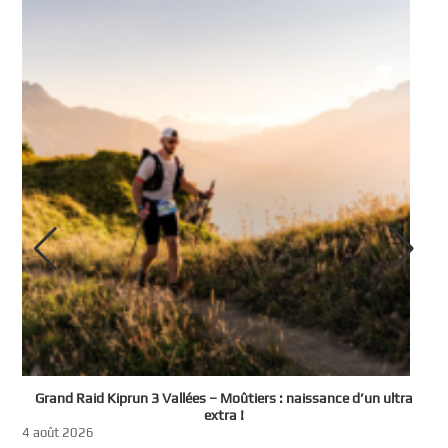
e
Grand Raid Kiprun 3 Vallées – Moûtiers : naissance d’un ultra
t
extra !
3
4 août 2026