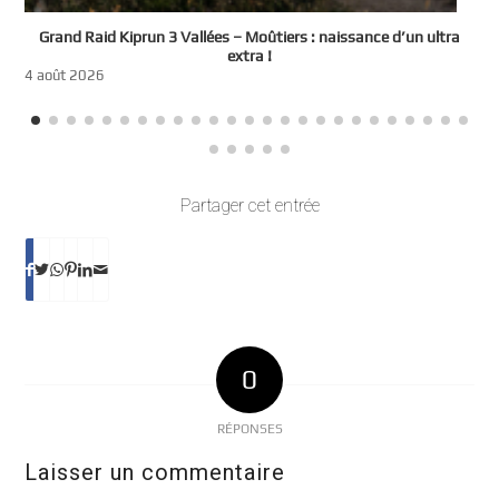
e
Grand Raid Kiprun 3 Vallées – Moûtiers : naissance d’un ultra
t
extra !
3
4 août 2026
Partager cet entrée
0
RÉPONSES
Laisser un commentaire