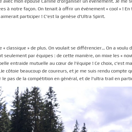
tête avec mon épouse Carline d’organiser un événement. Je me s
ées à notre façon. On tenait à offrir un événement « cool » ! En f
merait participer ! C’est la genèse d’Ultra Spirit.
 « classique » de plus. On voulait se différencier… On a voulu 
t seulement par équipes : de cette manière, on mixe les « novi
lle entraide mutuelle au cœur de l’équipe ! Ce choix, c’est m
 Je côtoie beaucoup de coureurs, et je me suis rendu compte qu
le pas de la compétition en général, et de l’ultra trail en partic