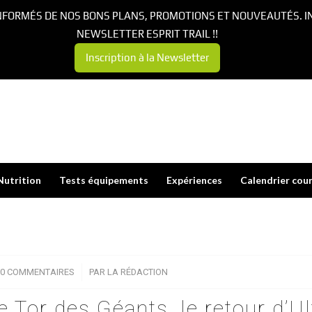
NFORMÉS DE NOS BONS PLANS, PROMOTIONS ET NOUVEAUTÉS. I
NEWSLETTER ESPRIT TRAIL !!
Inscription à la Newsletter
Nutrition
Tests équipements
Expériences
Calendrier cou
0 COMMENTAIRES
/
PAR
LA RÉDACTION
e Tor des Géants, le retour d’Ul