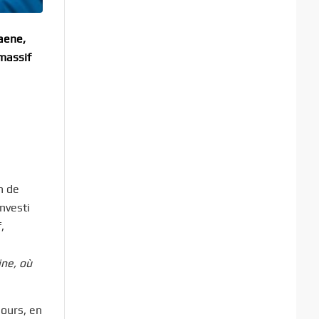
aene,
massif
h de
nvesti
,
ne, où
jours, en