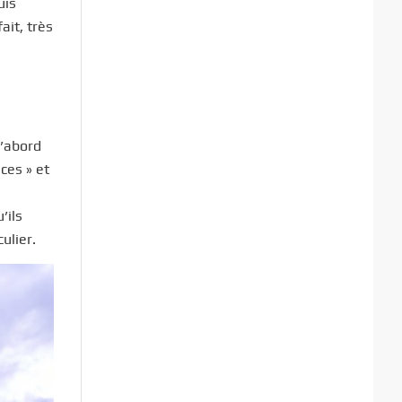
uis
ait, très
d’abord
ces » et
a
’ils
ulier.