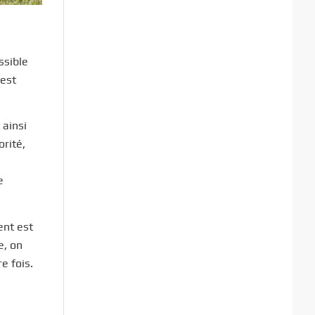
ssible
’est
 ainsi
rité,
e
ent est
e, on
e fois.