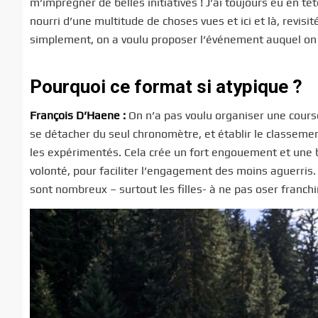
m’imprégner de belles initiatives ! J’ai toujours eu en 
nourri d’une multitude de choses vues et ici et là, revisit
simplement, on a voulu proposer l’événement auquel on ai
Pourquoi ce format si atypique ?
François D’Haene :
On n’a pas voulu organiser une course
se détacher du seul chronomètre, et établir le classemen
les expérimentés. Cela crée un fort engouement et une be
volonté, pour faciliter l’engagement des moins aguerris.
sont nombreux – surtout les filles- à ne pas oser franchir 