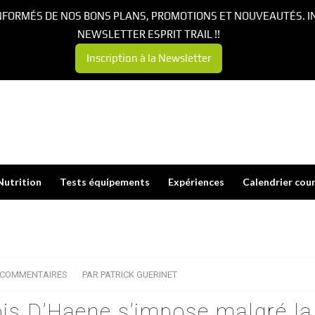
NFORMÉS DE NOS BONS PLANS, PROMOTIONS ET NOUVEAUTÉS. I
NEWSLETTER ESPRIT TRAIL !!
Inscription à la Newsletter
Nutrition
Tests équipements
Expériences
Calendrier cou
 COMMENTAIRES
/
PAR
PATRICK GUERINET
ois D’Haene s’impose malgré la