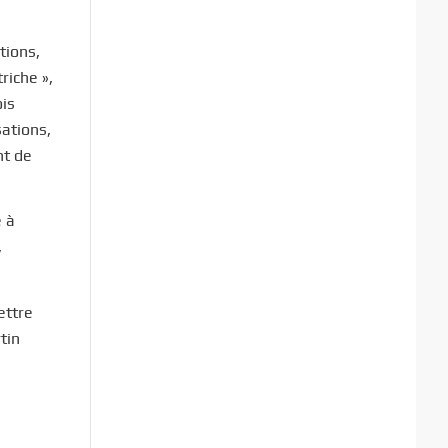
tions,
riche »,
ois
sations,
nt de
e à
,
ettre
tin