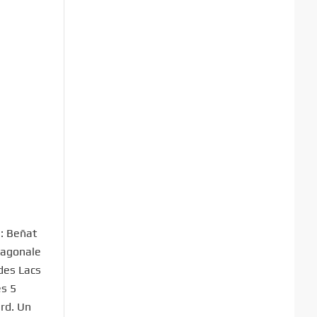
 : Beñat
iagonale
 des Lacs
es 5
ard. Un