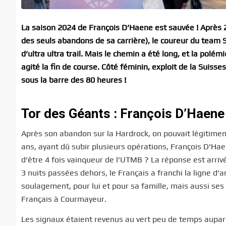
La saison 2024 de François D’Haene est sauvée ! Après 2
des seuls abandons de sa carrière), le coureur du team 
d’ultra ultra trail. Mais le chemin a été long, et la polém
agité la fin de course. Côté féminin, exploit de la Suis
sous la barre des 80 heures !
Tor des Géants : François D’Haene r
Après son abandon sur la Hardrock, on pouvait légitimeme
ans, ayant dû subir plusieurs opérations, François D’Haene
d’être 4 fois vainqueur de l’UTMB ? La réponse est arri
3 nuits passées dehors, le Français a franchi la ligne d
soulagement, pour lui et pour sa famille, mais aussi ses
Français à Courmayeur.
Les signaux étaient revenus au vert peu de temps aupar