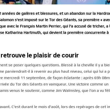
 années de galères et blessures, et un abandon sur la Hardroc
Salomon s’est imposé sur le Tor des Géants, sa première « ave
ique avec le Français Martin Perrier, qui l’a accusé de tricher, a
sesse Katharina Hartmuth, qui devient la première concurrente à
etrouve le plaisir de courir
nt se poser quelques questions. Blessé à la cheville il y a bie
 parviendrait-il à revenir au plus haut niveau, celui qui lui a 
vée mercredi 11 septembre, de façon éclatante : après 69h 08m
’arrivée du Tor des Géants en vainqueur. Une victoire comme un
 amis venus le soutenir, comme Jim Walmsley, que l’on a vu féli
avant. C’est durant le mois d’août, lors des repérages de cet