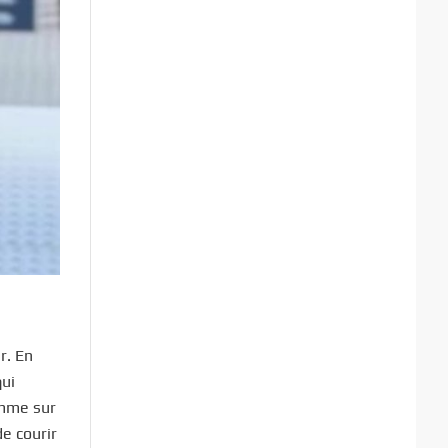
r. En
qui
omme sur
de courir