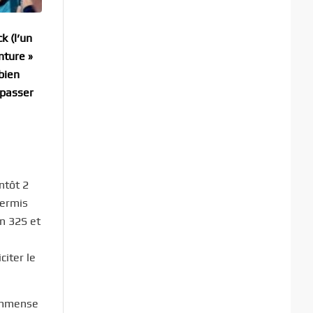
k (l’un
nture »
 bien
 passer
ntôt 2
permis
n 32S et
citer le
 immense