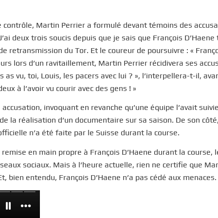
e contrôle, Martin Perrier a formulé devant témoins des accusa
J’ai deux trois soucis depuis que je sais que François D’Haene t
e de retransmission du Tor. Et le coureur de poursuivre : « Franç
jours lors d’un ravitaillement, Martin Perrier récidivera ses accu
as vu, toi, Louis, les pacers avec lui ? », l’interpellera-t-il, ava
deux à l’avoir vu courir avec des gens ! »
accusation, invoquant en revanche qu’une équipe l’avait suivi
 de la réalisation d’un documentaire sur sa saison. De son côté
icielle n’a été faite par le Suisse durant la course.
remise en main propre à François D’Haene durant la course, l
seaux sociaux. Mais à l’heure actuelle, rien ne certifie que Mar
 Et, bien entendu, François D’Haene n’a pas cédé aux menaces.