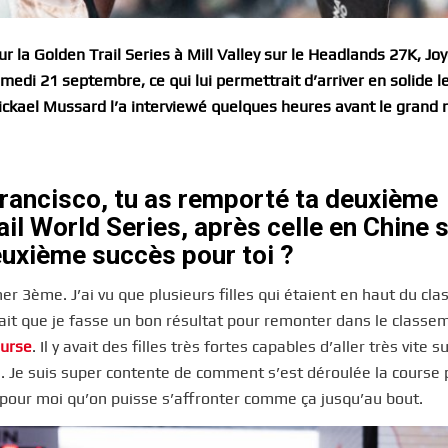
r la Golden Trail Series à Mill Valley sur le Headlands 27K, Jo
edi 21 septembre, ce qui lui permettrait d’arriver en solide l
 Mickael Mussard l’a interviewé quelques heures avant le grand 
Francisco, tu as remporté ta deuxième
rail World Series, après celle en
Chine s
euxième succès pour toi ?
ner 3ème. J’ai vu que plusieurs filles qui étaient en haut du cl
llait que je fasse un bon résultat pour remonter dans le classe
ourse
. Il y avait des filles très fortes capables d’aller très vite s
 Je suis super contente de comment s’est déroulée la course 
e pour moi qu’on puisse s’affronter comme ça jusqu’au bout.