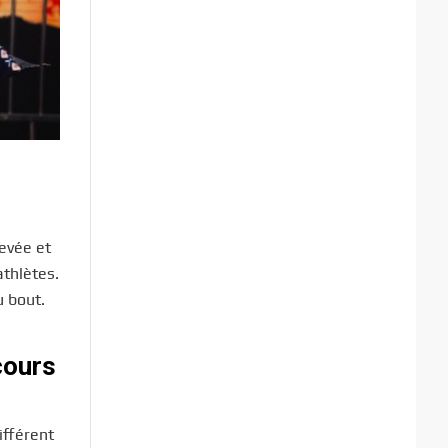
levée et
athlètes.
 bout.
cours
ifférent