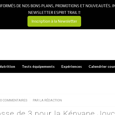
NFORMÉS DE NOS BONS PLANS, PROMOTIONS ET NOUVEAUTÉS. I
NEWSLETTER ESPRIT TRAIL !!
Inscription à la Newsletter
Nutrition
Tests équipements
Expériences
Calendrier cou
0 COMMENTAIRES
/
PAR
LA RÉDACTION
 passe de 3 pour la Kényane Joy