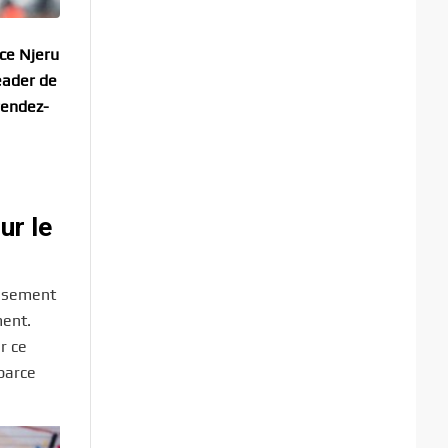
yce Njeru
eader de
rendez-
ur le
assement
ment.
ur ce
parce