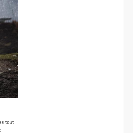
es tout
e