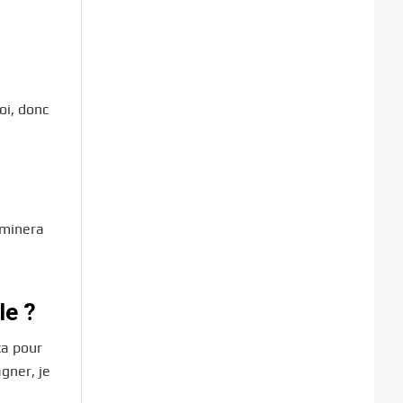
oi, donc
rminera
le ?
ça pour
gner, je