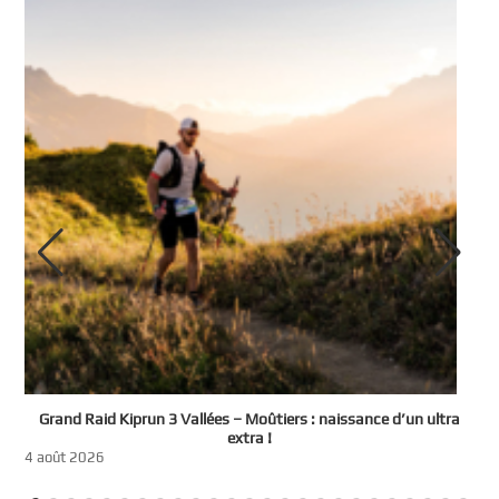
e
Grand Raid Kiprun 3 Vallées – Moûtiers : naissance d’un ultra
t
extra !
3
4 août 2026