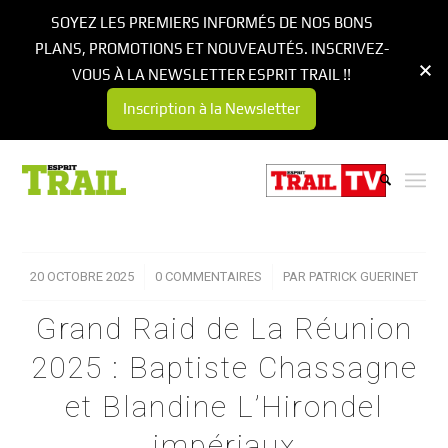
SOYEZ LES PREMIERS INFORMÉS DE NOS BONS
PLANS, PROMOTIONS ET NOUVEAUTÉS. INSCRIVEZ-
VOUS À LA NEWSLETTER ESPRIT TRAIL !!
Inscription à la Newsletter
20 OCTOBRE 2025
/
0 COMMENTAIRES
/
PAR
PATRICK GUERINET
Grand Raid de La Réunion
2025 : Baptiste Chassagne
et Blandine L’Hirondel
impériaux