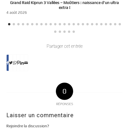
e
Grand Raid Kiprun 3 Vallées – Moûtiers : naissance d’un ultra
t
extra !
3
4 août 2026
Partager cet entrée
0
RÉPONSES
Laisser un commentaire
Rejoindre la discussion?