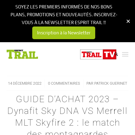
SOYEZ LES PREMIERS INFORMÉS DE NOS BONS
PLANS, PROMOTIONS ET NOUVEAUTÉS. INSCRIVEZ-
VOUS À LA NEWSLETTER ESPRIT TRAIL !!
Inscription à la Newsletter
14 DÉCEMBRE 2022
/
0 COMMENTAIRES
/
PAR
PATRICK GUERINET
GUIDE D’ACHAT 2023 –
Dynafit Sky DNA VS Merrell
MLT Skyfire 2 : le match
des montagnardes