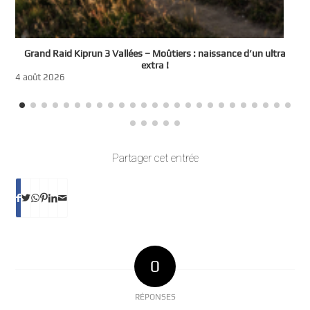
e
Grand Raid Kiprun 3 Vallées – Moûtiers : naissance d’un ultra
t
extra !
3
4 août 2026
Partager cet entrée
0
RÉPONSES