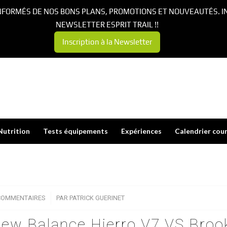
NFORMÉS DE NOS BONS PLANS, PROMOTIONS ET NOUVEAUTÉS. I
NEWSLETTER ESPRIT TRAIL !!
Inscription à la Newsletter
Nutrition
Tests équipements
Expériences
Calendrier cou
COMMENTAIRES
/
PAR
PATRICK GUERINET
ew Balance Hierro V7 VS Broo