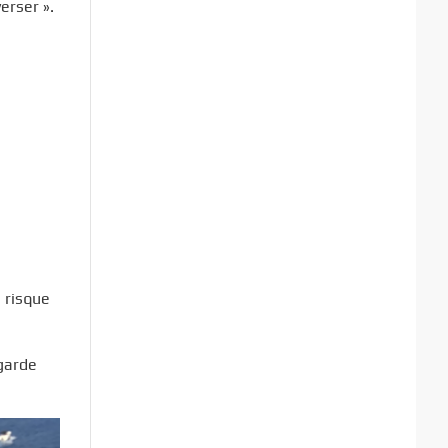
erser ».
 risque
 garde