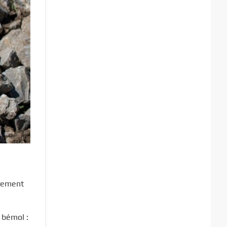
ppement
 bémol :