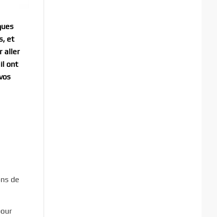
ques
s, et
 aller
il ont
vos
ons de
pour