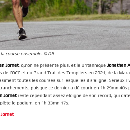
e la course ensemble. © DR
ian Jornet
, qu’on ne présente plus, et le Britannique
Jonathan 
s de l’OCC et du Grand Trail des Templiers en 2021, de la Mar
iment toutes les courses sur lesquelles il s’aligne. Sérieux ri
retranchements, puisque ce dernier a dû courir en 1h 29mn 40s 
an Jornet
reste cependant assez éloigné de son record, qui dat
lète le podium, en 1h 33mn 17s.
 Jornet