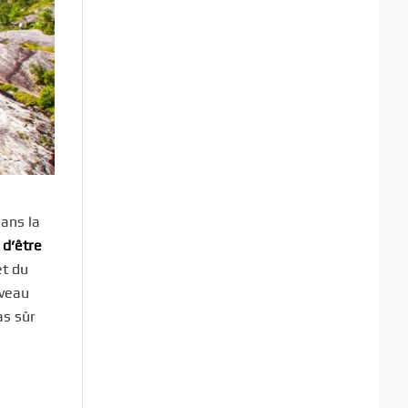
dans la
 d’être
et du
iveau
as sûr