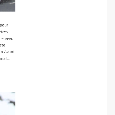
 pour
ètres
 – avec
lète
» Avant
rmal…