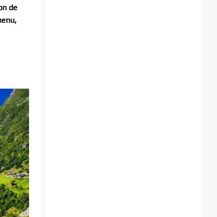
hon de
menu,