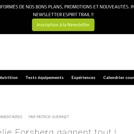
NFORMÉS DE NOS BONS PLANS, PROMOTIONS ET NOUVEAUTÉS. I
NEWSLETTER ESPRIT TRAIL !!
Inscription à la Newsletter
Nutrition
Tests équipements
Expériences
Calendrier cou
MMENTAIRES
/
PAR
PATRICK GUERINET
elie Forsberg gagnent tout !