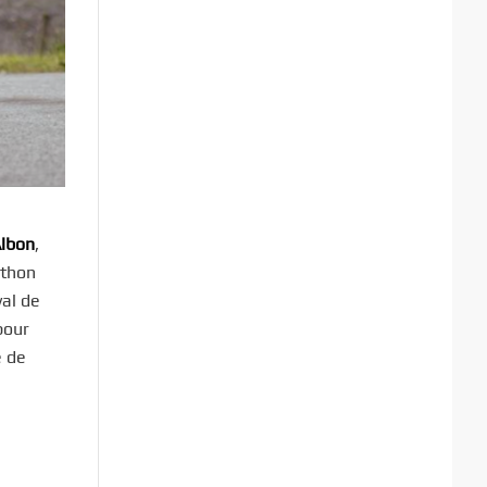
Albon
,
athon
val de
pour
e de