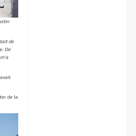
ustin
tait de
e. De
 m’a
 avait
ter de la