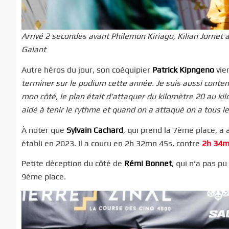
Arrivé 2 secondes avant Philemon Kiriago, Kilian Jornet a
Galant
Autre héros du jour, son coéquipier
Patrick Kipngeno
vie
terminer sur le podium cette année. Je suis aussi content 
mon côté, le plan était d’attaquer du kilomètre 20 au k
aidé à tenir le rythme et quand on a attaqué on a tous l
À noter que
Sylvain Cachard
, qui prend la 7ème place, a 
établi en 2023. Il a couru en 2h 32mn 45s, contre
2h 34mn
Petite déception du côté de
Rémi Bonnet
, qui n’a pas pu
9ème place.