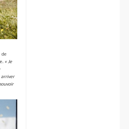
e de
ée.
« Je
e
 arriver
pouvoir