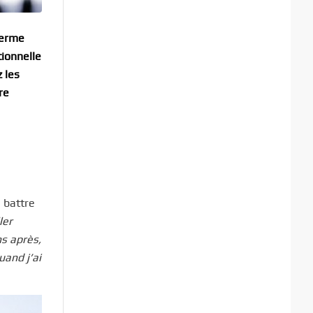
terme
tionnelle
 les
re
 battre
ler
ns après,
uand j’ai