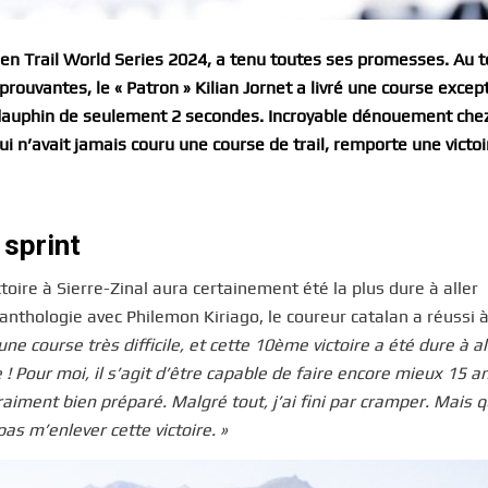
den Trail World Series 2024, a tenu toutes ses promesses. Au 
rouvantes, le « Patron » Kilian Jornet a livré une course excep
 dauphin de seulement 2 secondes. Incroyable dénouement chez
n’avait jamais couru une course de trail, remporte une victoi
 sprint
toire à Sierre-Zinal aura certainement été la plus dure à aller
nthologie avec Philemon Kiriago, le coureur catalan a réussi à
une course très difficile, et cette 10ème victoire a été dure à al
! Pour moi, il s’agit d’être capable de faire encore mieux 15 a
raiment bien préparé. Malgré tout, j’ai fini par cramper. Mais q
pas m’enlever cette victoire. »