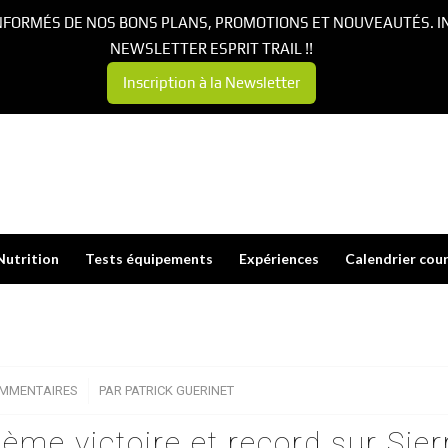
NFORMÉS DE NOS BONS PLANS, PROMOTIONS ET NOUVEAUTÉS. I
NEWSLETTER ESPRIT TRAIL !!
Inscription à la Newsletter
Nutrition
Tests équipements
Expériences
Calendrier cou
OMMENTAIRES
/
PAR
PATRICK GUERINET
0ème victoire et record sur Sier