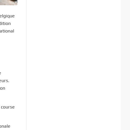
Belgique
ition
ational
e
eurs.
ion
 course
ionale