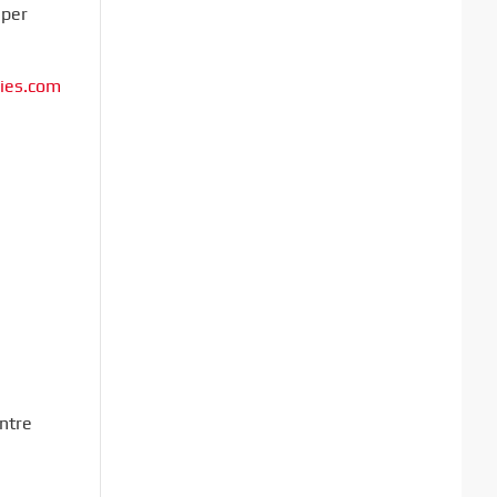
iper
ries.com
entre