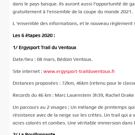
dans le pays basque. Ils auront aussi l’opportunité de gag
gratuitement à l’ensemble de la coupe du monde 2021.
L ‘ensemble des informations, et le nouveau règlement 
Les 6 étapes 2020 :
1/ Ergysport Trail du Ventoux
Date/lieu : 08 mars, Bédoin Ventoux.
Site internet :
www.ergysport-trailduventoux.fr
Distances proposées : 72km, 46km (retenu pour le cla
Records du 46 km : Marc Lauenstein 3h39, Rachel Drake
Un parcours au 2 visages ; Un mélange de printemps qui p
résistance avec de la neige sur les crêtes. Un trail qui 
ocres colorés et combes. Une véritable immersion dans 
2/ La Bouillonnante