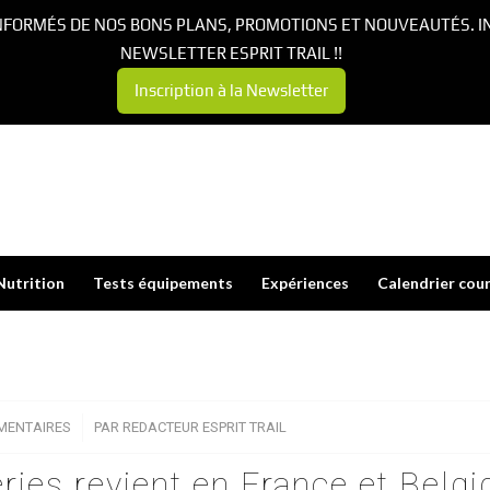
NFORMÉS DE NOS BONS PLANS, PROMOTIONS ET NOUVEAUTÉS. I
NEWSLETTER ESPRIT TRAIL !!
Inscription à la Newsletter
Nutrition
Tests équipements
Expériences
Calendrier cou
MENTAIRES
/
PAR
REDACTEUR ESPRIT TRAIL
éries revient en France et Belgi