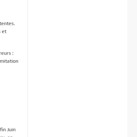
tentes.
 et
reurs :
imitation
fin Juin