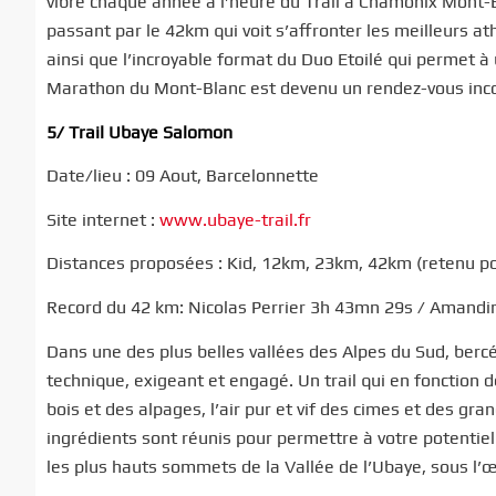
vibre chaque année à l’heure du Trail à Chamonix Mont-
passant par le 42km qui voit s’affronter les meilleurs ath
ainsi que l’incroyable format du Duo Etoilé qui permet à
Marathon du Mont-Blanc est devenu un rendez-vous inco
5/ Trail Ubaye Salomon
Date/lieu : 09 Aout, Barcelonnette
Site internet :
www.ubaye-trail.fr
Distances proposées : Kid, 12km, 23km, 42km (retenu p
Record du 42 km: Nicolas Perrier 3h 43mn 29s / Amand
Dans une des plus belles vallées des Alpes du Sud, bercée
technique, exigeant et engagé. Un trail qui en fonction de
bois et des alpages, l’air pur et vif des cimes et des g
ingrédients sont réunis pour permettre à votre potentie
les plus hauts sommets de la Vallée de l’Ubaye, sous l’