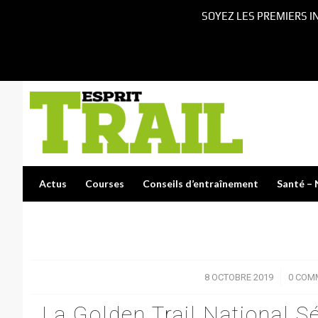
SOYEZ LES PREMIERS I
Actus
Courses
Conseils d’entraînement
Santé – 
8 OCTOBRE 2019
/
0 COM
La Golden Trail National S