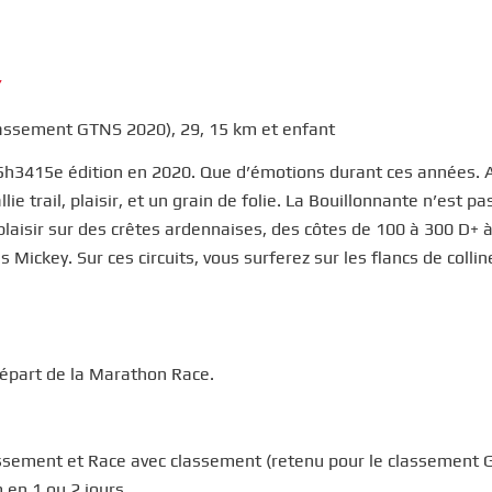
/
lassement GTNS 2020), 29, 15 km et enfant
 5h3415e édition en 2020. Que d’émotions durant ces années. 
ie trail, plaisir, et un grain de folie. La Bouillonnante n’est pa
plaisir sur des crêtes ardennaises, des côtes de 100 à 300 D+ 
s Mickey. Sur ces circuits, vous surferez sur les flancs de colli
 départ de la Marathon Race.
ssement et Race avec classement (retenu pour le classement
 en 1 ou 2 jours