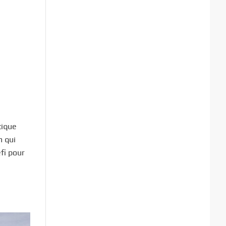
tique
m qui
fi pour