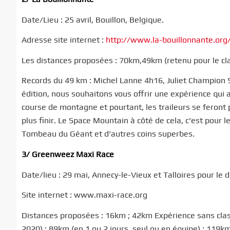
Date/Lieu : 25 avril, Bouillon, Belgique.
Adresse site internet :
http://www.la-bouillonnante.org
Les distances proposées : 70km,49km (retenu pour le c
Records du 49 km : Michel Lanne 4h16, Juliet Champion
édition, nous souhaitons vous offrir une expérience qui all
course de montagne et pourtant, les traileurs se feront 
plus finir. Le Space Mountain à côté de cela, c’est pour le
Tombeau du Géant et d’autres coins superbes.
3/ Greenweez Maxi Race
Date/lieu : 29 mai, Annecy-le-Vieux et Talloires pour le
Site internet : www.maxi-race.org
Distances proposées : 16km ; 42km Expérience sans cla
2020) ; 89km (en 1 ou 2 jours, seul ou en équipe) ; 119km