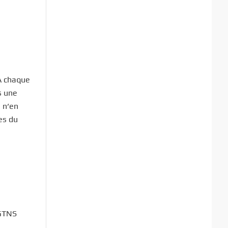
A chaque
s une
à n’en
nes du
 GTNS