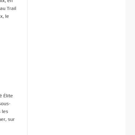
ix, en
au Trail
x, le
é Élite
sous-
 les
er, sur