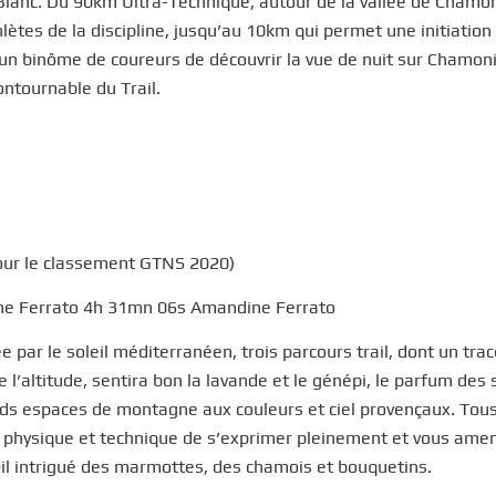
Blanc. Du 90km Ultra-Technique, autour de la vallée de Chamon
lètes de la discipline, jusqu’au 10km qui permet une initiation 
 un binôme de coureurs de découvrir la vue de nuit sur Chamoni
ntournable du Trail.
our le classement GTNS 2020)
ine Ferrato 4h 31mn 06s Amandine Ferrato
 par le soleil méditerranéen, trois parcours trail, dont un trac
 l’altitude, sentira bon la lavande et le génépi, le parfum des 
rands espaces de montagne aux couleurs et ciel provençaux. Tous
l physique et technique de s’exprimer pleinement et vous amen
œil intrigué des marmottes, des chamois et bouquetins.