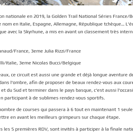
tion nationale en 2019, la Golden Trail National Séries France/
e nom en Italie, Espagne, Allemagne, République tchèque… L’éd
que avec la Skyrhune, a mis en avant un classement très intern
aud/France, 3eme Julia Rizzi/France
i/Italie, 3eme Nicolas Bucci/Belgique
aux, ce circuit est aussi une grande et déjà longue aventure d
 dans l’ombre, afin de proposer de beaux rendez-vous aux cour
et du Sud et terminer dans le pays basque, c’est aussi l’occas
en participant à de sublimes rendez-vous sportifs.
 nombre de courses qui passera à 6 tout en maintenant 1 seule
mettre en avant les meilleurs grimpeurs sur chaque étape.
les 5 premières RDV, sont invités à participer à la finale nat