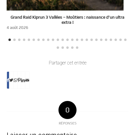
e
Grand Raid Kiprun 3 Vallées – Moûtiers : naissance d’un ultra
t
extra !
3
4 août 2026
Partager cet entrée
0
RÉPONSES
Laisser un commentaire