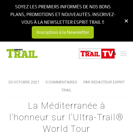
SOYEZ LES PREMIERS INFORMÉS DE NOS BONS
PLANS, PROMOTIONS ET NOUVEAUTÉS. INSCRIVEZ-
VOUS À LA NEWSLETTER ESPRIT TRAIL !!
Inscription à la Newsletter
20 OCTOBRE 2021
/
0 COMMENTAIRES
/
PAR
REDACTEUR ESPRIT
TRAIL
La Méditerranée à
l’honneur sur l’Ultra-Trail®
World Tour