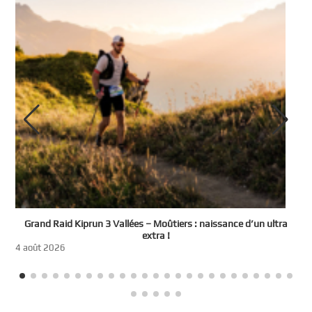
e
Grand Raid Kiprun 3 Vallées – Moûtiers : naissance d’un ultra
t
extra !
3
4 août 2026