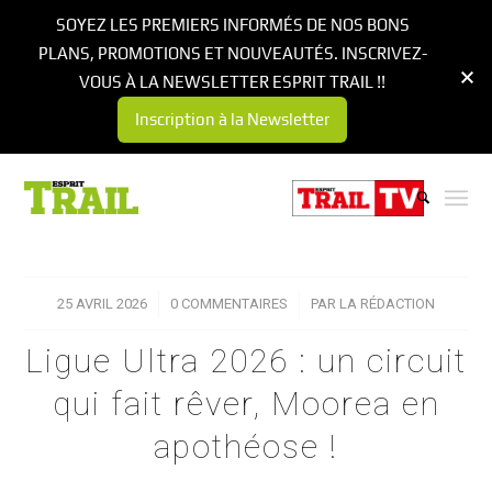
SOYEZ LES PREMIERS INFORMÉS DE NOS BONS
PLANS, PROMOTIONS ET NOUVEAUTÉS. INSCRIVEZ-
VOUS À LA NEWSLETTER ESPRIT TRAIL !!
Inscription à la Newsletter
25 AVRIL 2026
/
0 COMMENTAIRES
/
PAR
LA RÉDACTION
Ligue Ultra 2026 : un circuit
qui fait rêver, Moorea en
apothéose !