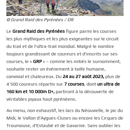
© Grand Raid des Pyrénées / DR
Le
Grand Raid des Pyrénées
figure parmi les courses
les plus mythiques et les plus exigeantes sur le circuit
du trail et de l’ultra-trail mondial. Malgré le nombre
toujours grandissant de coureurs et d’inscrits sur ses
courses, le «
GRP
» – comme les initiés le surnomment,
souhaite rester un événement à taille humaine,
convivial et chaleureux. Du
24 au 27 août 2023,
plus de
4 500 coureurs répartis sur
7 courses
, dont
un ultra de
160 km et 10 000m D+,
partiront à la découverte de
véritables joyaux haut pyrénéens.
Au menu, non exhaustif, les lacs du Néouvielle, le pic du
Midi, le Vallon d’Aygues-Cluses ou encore les Cirques de
Troumouse, d’Estaubé et de Gavarnie. Sans oublier les