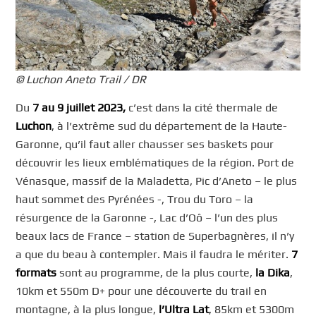
© Luchon Aneto Trail / DR
Du
7 au 9 juillet 2023,
c’est dans la cité thermale de
Luchon
, à l’extrême sud du département de la Haute-
Garonne, qu’il faut aller chausser ses baskets pour
découvrir les lieux emblématiques de la région. Port de
Vénasque, massif de la Maladetta, Pic d’Aneto – le plus
haut sommet des Pyrénées -, Trou du Toro – la
résurgence de la Garonne -, Lac d’Oô – l’un des plus
beaux lacs de France – station de Superbagnères, il n’y
a que du beau à contempler. Mais il faudra le mériter.
7
formats
sont au programme, de la plus courte,
la Dika
,
10km et 550m D+ pour une découverte du trail en
montagne, à la plus longue,
l’Ultra Lat
, 85km et 5300m