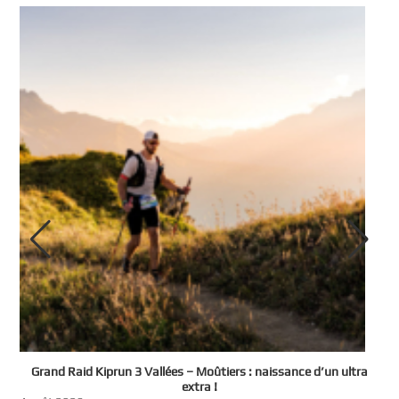
e
Grand Raid Kiprun 3 Vallées – Moûtiers : naissance d’un ultra
t
extra !
3