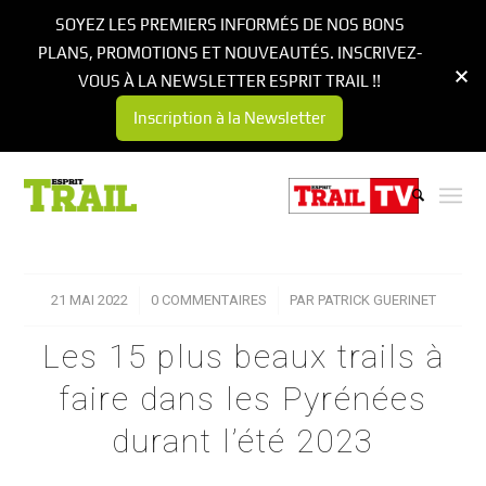
SOYEZ LES PREMIERS INFORMÉS DE NOS BONS
PLANS, PROMOTIONS ET NOUVEAUTÉS. INSCRIVEZ-
VOUS À LA NEWSLETTER ESPRIT TRAIL !!
Inscription à la Newsletter
21 MAI 2022
/
0 COMMENTAIRES
/
PAR
PATRICK GUERINET
Les 15 plus beaux trails à
faire dans les Pyrénées
durant l’été 2023