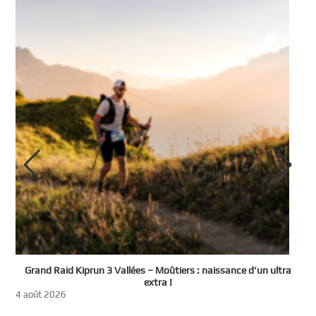
e
Grand Raid Kiprun 3 Vallées – Moûtiers : naissance d’un ultra
t
extra !
3
4 août 2026