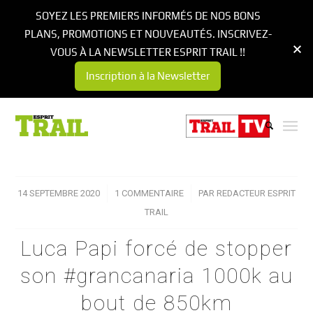
SOYEZ LES PREMIERS INFORMÉS DE NOS BONS
PLANS, PROMOTIONS ET NOUVEAUTÉS. INSCRIVEZ-
VOUS À LA NEWSLETTER ESPRIT TRAIL !!
Inscription à la Newsletter
dit :
14 SEPTEMBRE 2020
/
1 COMMENTAIRE
/
PAR
REDACTEUR ESPRIT
TRAIL
Luca Papi forcé de stopper
son #grancanaria 1000k au
bout de 850km