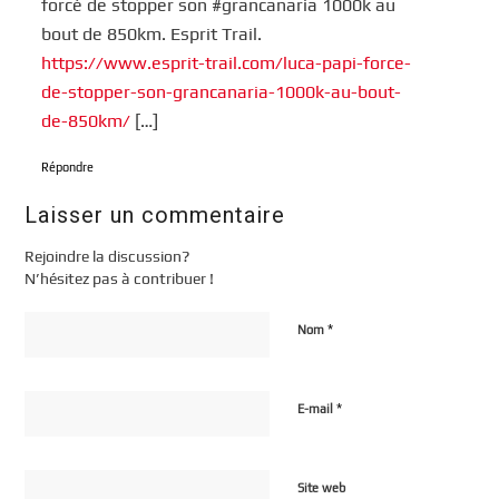
forcé de stopper son #grancanaria 1000k au
bout de 850km. Esprit Trail.
https://www.esprit-trail.com/luca-papi-force-
de-stopper-son-grancanaria-1000k-au-bout-
de-850km/
[…]
Répondre
Laisser un commentaire
Rejoindre la discussion?
N’hésitez pas à contribuer !
*
Nom
*
E-mail
Site web